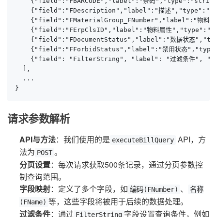
    {"field":"FBARCODE","label":"条码","type":"string
    {"field":"FDescription","label":"描述","type":"st
    {"field":"FMaterialGroup_FNumber","label":"物料分组
    {"field":"FErpClsID","label":"物料属性","type":"str
    {"field":"FDocumentStatus","label":"数据状态","type
    {"field":"FForbidStatus","label":"禁用状态","type":
    {"field": "FilterString", "label": "过滤条件", "typ
  ],

  ...

}
请求参数解析
API与方法
：我们使用的是
API，方
executeBillQuery
法为
。
POST
分页设置
：每次请求获取500条记录，通过分页参数控
制查询范围。
字段映射
：定义了多个字段，如
、
编码(FNumber)
名称
等，这些字段将被用于后续的数据处理。
(FName)
过滤条件
：通过
字段设置查询条件，例如
FilterString