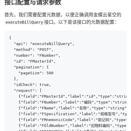
接口配置与请求参数
首先，我们需要配置元数据，以便正确调用金蝶云星空的
接口。以下是该接口的元数据配置：
executeBillQuery
{

  "api": "executeBillQuery",

  "method": "POST",

  "number": "FNumber",

  "id": "FMasterId",

  "pagination": {

    "pageSize": 500

  },

  "idCheck": true,

  "request": [

    {"field":"FMasterId","label":"id","type":"string
    {"field":"FNumber","label":"编码","type":"string"
    {"field":"FName","label":"名称","type":"string","
    {"field":"FSpecification","label":"规格型号","type"
    {"field":"FMnemonicCode","label":"助记码","type":"
    {"field":"FOldNumber","label":"旧物料编码","type":"