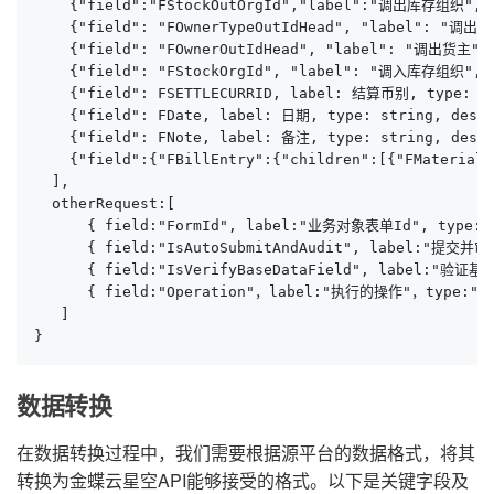
    {"field":"FStockOutOrgId","label":"调出库存组织","ty
    {"field": "FOwnerTypeOutIdHead", "label": "调
    {"field": "FOwnerOutIdHead", "label": "调出货主",
    {"field": "FStockOrgId", "label": "调入库存组织", "
    {"field": FSETTLECURRID, label: 结算币别, type: s
    {"field": FDate, label: 日期, type: string, descr
    {"field": FNote, label: 备注, type: string, des
    {"field":{"FBillEntry":{"children":[{"FMaterial
  ],

  otherRequest:[

      { field:"FormId", label:"业务对象表单Id", type:"
      { field:"IsAutoSubmitAndAudit", label:"提交并审核
      { field:"IsVerifyBaseDataField", label:
      { field:"Operation"，label:"执行的操作"，type:"str
   ]

}
数据转换
在数据转换过程中，我们需要根据源平台的数据格式，将其
转换为金蝶云星空API能够接受的格式。以下是关键字段及