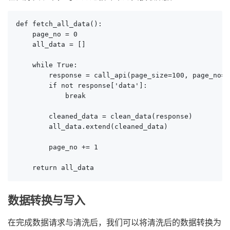
def fetch_all_data():

    page_no = 0

    all_data = []

    while True:

        response = call_api(page_size=100, page_no=pa
        if not response['data']:

            break

        cleaned_data = clean_data(response)

        all_data.extend(cleaned_data)

        page_no += 1

    return all_data
数据转换与写入
在完成数据请求与清洗后，我们可以将清洗后的数据转换为