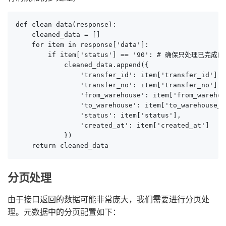
def clean_data(response):

    cleaned_data = []

    for item in response['data']:

        if item['status'] == '90': # 确保只处理已完成的
            cleaned_data.append({

                'transfer_id': item['transfer_id'],

                'transfer_no': item['transfer_no'],

                'from_warehouse': item['from_warehou
                'to_warehouse': item['to_warehouse_no
                'status': item['status'],

                'created_at': item['created_at']

            })

    return cleaned_data
分页处理
由于接口返回的数据可能非常庞大，我们需要进行分页处
理。元数据中的分页配置如下：