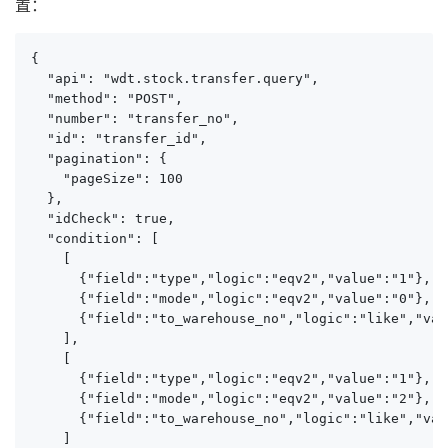
置：
{

  "api": "wdt.stock.transfer.query",

  "method": "POST",

  "number": "transfer_no",

  "id": "transfer_id",

  "pagination": {

    "pageSize": 100

  },

  "idCheck": true,

  "condition": [

    [

      {"field":"type","logic":"eqv2","value":"1"},

      {"field":"mode","logic":"eqv2","value":"0"},

      {"field":"to_warehouse_no","logic":"like","val
    ],

    [

      {"field":"type","logic":"eqv2","value":"1"},

      {"field":"mode","logic":"eqv2","value":"2"},

      {"field":"to_warehouse_no","logic":"like","val
    ]
