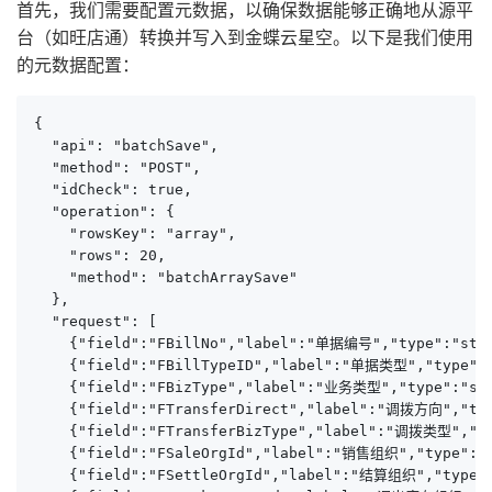
首先，我们需要配置元数据，以确保数据能够正确地从源平
台（如旺店通）转换并写入到金蝶云星空。以下是我们使用
的元数据配置：
{

  "api": "batchSave",

  "method": "POST",

  "idCheck": true,

  "operation": {

    "rowsKey": "array",

    "rows": 20,

    "method": "batchArraySave"

  },

  "request": [

    {"field":"FBillNo","label":"单据编号","type":"stri
    {"field":"FBillTypeID","label":"单据类型","type":"s
    {"field":"FBizType","label":"业务类型","type":"st
    {"field":"FTransferDirect","label":"调拨方向","typ
    {"field":"FTransferBizType","label":"调拨类型","ty
    {"field":"FSaleOrgId","label":"销售组织","type":"s
    {"field":"FSettleOrgId","label":"结算组织","type":