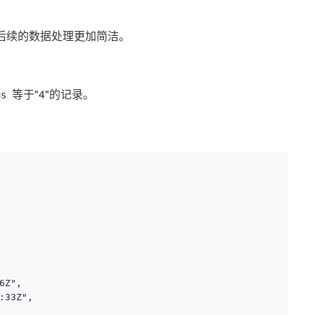
后续的数据处理更加简洁。
等于"4"的记录。
us
Z",

33Z",
