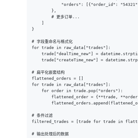
            "orders": [{"order_id": "54321"
        },

        # 更多订单...

    ]

}

# 字段重命名与格式化

for trade in raw_data["trades"]:

    trade["dealTime_new"] = datetime.strpti
    trade["createTime_new"] = datetime.strp
# 扁平化嵌套结构

flattened_orders = []

for trade in raw_data["trades"]:

    for order in trade.pop("orders"):

        flattened_order = {**trade, **order}
        flattened_orders.append(flattened_or
# 条件过滤

filtered_trades = [trade for trade in flatt
# 输出处理后的数据
