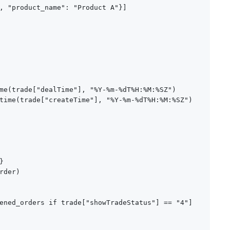
, "product_name": "Product A"}]

me(trade["dealTime"], "%Y-%m-%dT%H:%M:%SZ")

time(trade["createTime"], "%Y-%m-%dT%H:%M:%SZ")



der)

ened_orders if trade["showTradeStatus"] == "4"]
