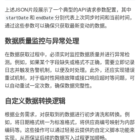
上述JSON片段展示了一个典型的API请求参数配置，其中
和
分别代表上次同步时间和当前时间，
startDate
endDate
通过这些参数可以确保只获取最新变动的数据。
数据质量监控与异常处理
在数据获取过程中，必须实时监控数据质量并进行异常检
测。例如，如果某个字段缺失或格式不正确，需要立即记录
日志并触发告警机制，以便及时处理。此外，还应实现错误
重试机制，对于临时性网络故障或接口响应超时等问题，可
以自动重试一定次数，确保数据完整性。
自定义数据转换逻辑
根据业务需求，对获取到的数据进行初步清洗和转换。例
如，将日期格式统一为标准格式，将供应商编号映射为内部
编码等。这些操作可以通过轻易云提供的自定义脚本功能来
实现，从而保证后续的数据写入过程更加顺畅。