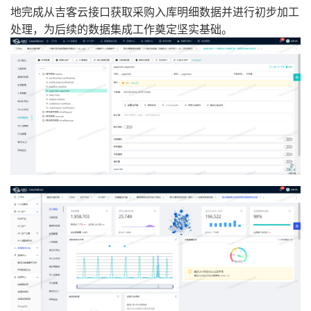
地完成从吉客云接口获取采购入库明细数据并进行初步加工
处理，为后续的数据集成工作奠定坚实基础。