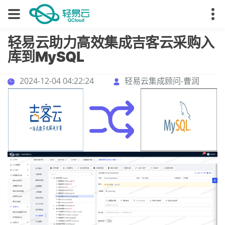
轻易云助力高效集成吉客云采购入
库到MySQL
2024-12-04 04:22:24
轻易云集成顾问-曹润