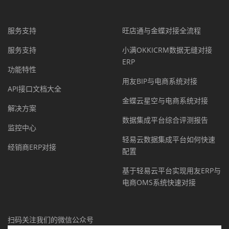
服务支持
旺店通与金蝶对接全流程
服务支持
小满OKKICRM数据无缝对接
ERP
功能特性
用友BIP与电商系统对接
API接口文档大全
金蝶云星空与电商系统对接
解决方案
数据集成平台综合评测报告
监控中心
轻易云数据集成平台如何快速
经销商ERP对接
配置
基于轻易云平台实现用友ERP与
电商OMS系统快速对接
扫码关注我们的微信公众号