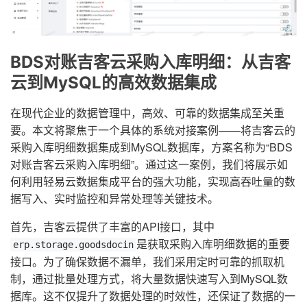
BDS对账吉客云采购入库明细：从吉客
云到MySQL的高效数据集成
在现代企业的数据管理中，高效、可靠的数据集成至关重
要。本文将聚焦于一个具体的系统对接案例——将吉客云的
采购入库明细数据集成到MySQL数据库，方案名称为“BDS
对账吉客云采购入库明细”。通过这一案例，我们将展示如
何利用轻易云数据集成平台的强大功能，实现高吞吐量的数
据写入、实时监控和异常处理等关键技术。
首先，吉客云提供了丰富的API接口，其中
是获取采购入库明细数据的重要
erp.storage.goodsdocin
接口。为了确保数据不漏单，我们采用定时可靠的抓取机
制，通过批量处理方式，将大量数据快速写入到MySQL数
据库。这不仅提升了数据处理的时效性，还保证了数据的一