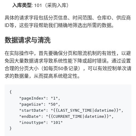
入库类型
: 101（采购入库）
具体的请求字段包括分页信息、时间范围、仓库ID、供应商
ID等，这些字段帮助我们精确地筛选出所需的数据。
数据请求与清洗
在实际操作中，首先要确保分页和限流机制的有效性，以避
免因大量数据请求导致系统性能下降或超时错误。通过设置
合理的分页大小（如每页50条记录），可以有效控制单次请
求的数据量，从而提高系统稳定性。
{

    "pageIndex": "1",

    "pageSize": "50",

    "startDate": "{{LAST_SYNC_TIME|datetime}}",

    "endDate": "{{CURRENT_TIME|datetime}}",

    "inouttype": "101"

}