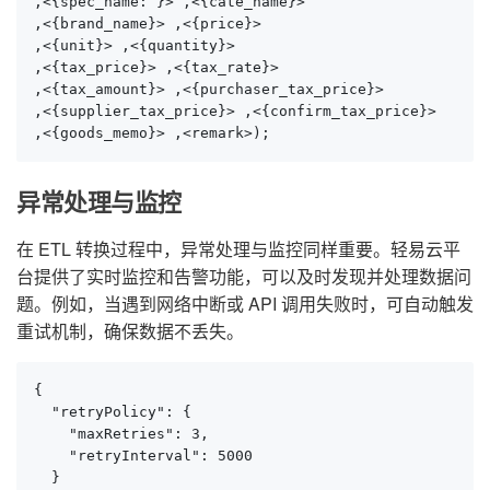
,<{spec_name: }> ,<{cate_name}>

,<{brand_name}> ,<{price}>

,<{unit}> ,<{quantity}>

,<{tax_price}> ,<{tax_rate}>

,<{tax_amount}> ,<{purchaser_tax_price}>

,<{supplier_tax_price}> ,<{confirm_tax_price}>

,<{goods_memo}> ,<remark>);
异常处理与监控
在 ETL 转换过程中，异常处理与监控同样重要。轻易云平
台提供了实时监控和告警功能，可以及时发现并处理数据问
题。例如，当遇到网络中断或 API 调用失败时，可自动触发
重试机制，确保数据不丢失。
{

  "retryPolicy": {

    "maxRetries": 3,

    "retryInterval": 5000

  }
