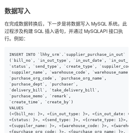
数据写入
在完成数据转换后，下一步是将数据写入 MySQL 系统。此
过程涉及构建 SQL 插入语句，并通过 MySQLAPI 接口执
行。例如：
INSERT INTO `lhhy_srm`.`supplier_purchase_in_out`

(`bill_no`, `in_out_type`, `in_out_date`, `in_out_re
`status`, `send_type`, `create_type`, `suppiler_code`
`suppiler_name`, `warehouse_code`, `warehouse_name`, 
`purchase_org_code`, `purchase_org_name`, 

`purchase_dept`, `purchaser`, 

`delivery_bill`, `take_delivery_bill`, 

`purchase_memo`, `remark`, 

`create_time`, `create_by`)

VALUES

(<{bill_no: }>, <{in_out_type: }>, <{in_out_date: CU
<{status: }>, <{send_type: }>, <{create_type: 1}>, <
<{suppiler_name: }>, <{warehouse_code: }>, <{warehou
<{purchase_org_code: }>, <{purchase_org_name: }>,
