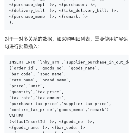
<{purchase_dept: }>, <{purchaser: }>,

<{delivery_bill: }>, <{take_delivery_bill: }>,

<{purchase_memo: }>, <{remark: }>

);
对于一对多关系的数据，如采购明细列表，需要使用扩展语
句进行批量插入：
INSERT INTO `lhhy_srm`.`supplier_purchase_in_out_deta
(`order_id`, `goods_no`, `goods_name`,

`bar_code`, `spec_name`,

`cate_name`, `brand_name`,

`price`,`unit`,

`quantity`,`tax_price`,

`tax_rate`,`tax_amount`,

`purchaser_tax_price`,`supplier_tax_price`,

`confirm_tax_price`,`goods_memo`,`remark`)

VALUES

(<{lastInsertId: }>, <{goods_no: }>,

<{goods_name: }>, <{bar_code: }>
