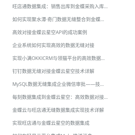
旺店通数据集成：销售出库到金蝶采购入库高效方案
如何实现聚水潭·奇门数据无缝整合到金蝶云星空
高效对接金蝶云星空API的成功案例
企业系统如何实现高效的数据无缝对接
实现小满OKKICRM与领猫平台的高效数据集成
钉钉数据无缝对接金蝶云星空技术详解
MySQL数据无缝集成企业微信审批——技术案例详解
每刻数据集成到金蝶云星空：高效数据对接教程
金蝶云与旺店通无缝数据集成实现技术详解
实现旺店通与金蝶云星空的数据集成