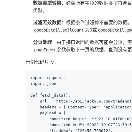
数据类型转换
：确保所有字段的数据类型符合目
类型。
过滤无效数据
：根据条件过滤掉不需要的数据。
为0或
goodsDetail.sellCount
goodsDetail.go
分页处理
：由于接口返回的数据可能会分页，需
参数获取下一页的数据，直到没有更
pageIndex
示例代码片段：
import requests

import json

def fetch_data():

    url = 'https://api.jackyun.com/tradenot
    headers = {'Content-Type': 'application
    payload = {

        "modified_begin": "2023-10-01T00:00:
        "modified_end": "2023-10-07T23:59:59
        "tradeNo": "123456,789012",
