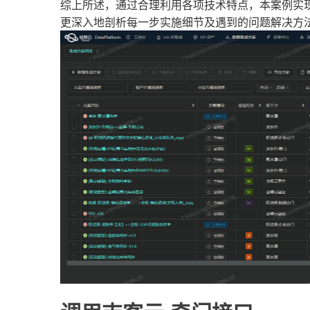
综上所述，通过合理利用各项技术特点，本案例实
更深入地剖析每一步实施细节及遇到的问题解决方