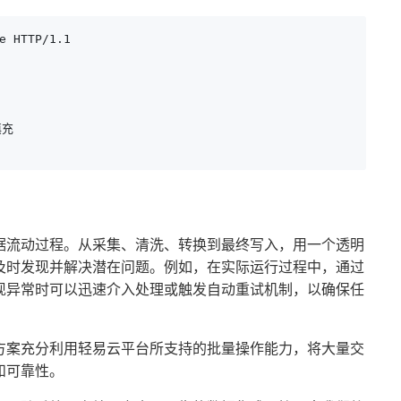
e HTTP/1.1

充

据流动过程。从采集、清洗、转换到最终写入，用一个透明
及时发现并解决潜在问题。例如，在实际运行过程中，通过
现异常时可以迅速介入处理或触发自动重试机制，以确保任
方案充分利用轻易云平台所支持的批量操作能力，将大量交
和可靠性。