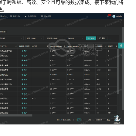
现了跨系统、高效、安全且可靠的数据集成。接下来我们将
法。