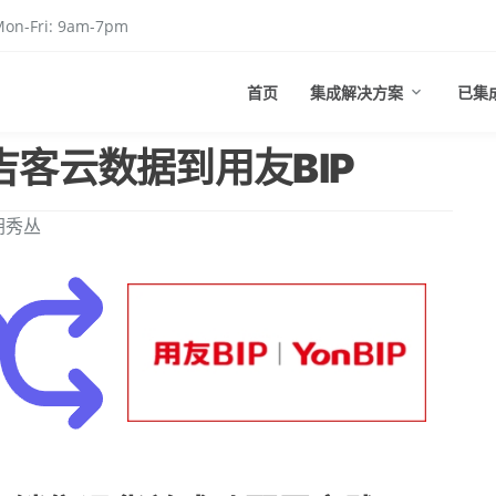
on-Fri: 9am-7pm
首页
集成解决方案
已集
吉客云数据到用友BIP
胡秀丛