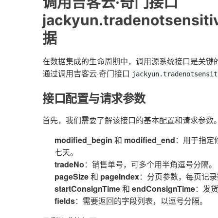
调用吉客云·奇门接口
jackyun.tradenotsensi
据
在数据集成的生命周期中，调用源系统接口是关键
通过调用吉客云·奇门接口
jackyun.tradenotsensit
接口配置与请求参数
首先，我们需要了解该接口的基本配置和请求参数。
modified_begin
和
modified_end
：用于指定
七天。
tradeNo
：销售单号，可多个用半角逗号分隔。
pageSize
和
pageIndex
：分页参数，每页记录数
startConsignTime
和
endConsignTime
：发
fields
：需要返回的字段列表，以逗号分隔。