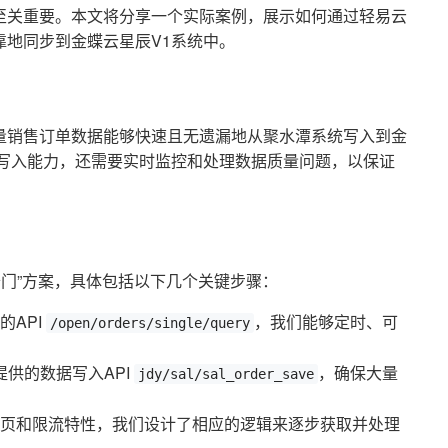
至关重要。本文将分享一个实际案例，展示如何通过轻易云
地同步到金蝶云星辰V1系统中。
量销售订单数据能够快速且无遗漏地从聚水潭系统写入到金
据写入能力，还需要实时监控和处理数据质量问题，以保证
奇门”方案，具体包括以下几个关键步骤：
的API
，我们能够定时、可
/open/orders/single/query
提供的数据写入API
，确保大量
jdy/sal/sal_order_save
页和限流特性，我们设计了相应的逻辑来逐步获取并处理