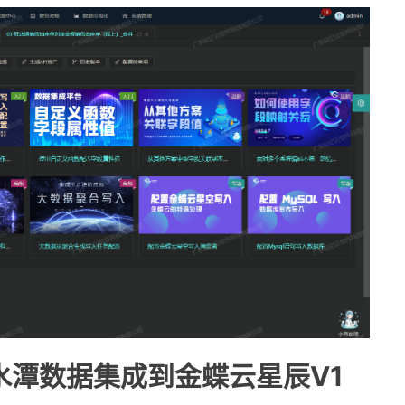
水潭数据集成到金蝶云星辰V1