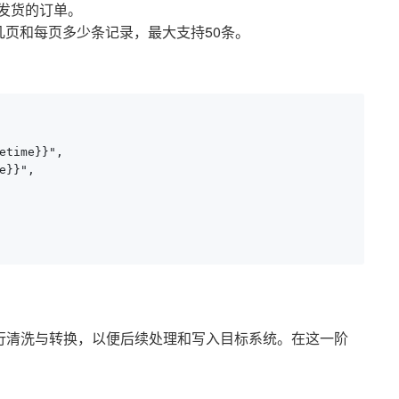
已发货的订单。
几页和每页多少条记录，最大支持50条。
etime}}",

}}",

行清洗与转换，以便后续处理和写入目标系统。在这一阶