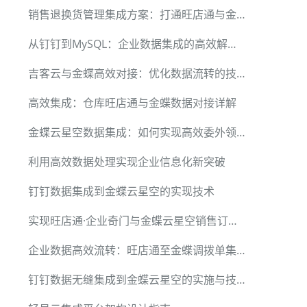
销售退换货管理集成方案：打通旺店通与金蝶云星空
从钉钉到MySQL：企业数据集成的高效解决方案
吉客云与金蝶高效对接：优化数据流转的技术解析
高效集成：仓库旺店通与金蝶数据对接详解
金蝶云星空数据集成：如何实现高效委外领料处理
利用高效数据处理实现企业信息化新突破
钉钉数据集成到金蝶云星空的实现技术
实现旺店通·企业奇门与金蝶云星空销售订单对接
企业数据高效流转：旺店通至金蝶调拨单集成方案
钉钉数据无缝集成到金蝶云星空的实施与技术挑战