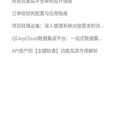
轻易云集成平台架构设计指南
订单校验的配置与应用指南
项目经理必备：深入管理系统对接需求的详细指南
QEasyCloud数据集成平台：一站式数据集成解决方案
API资产的【主键检查】功能及其作用解析