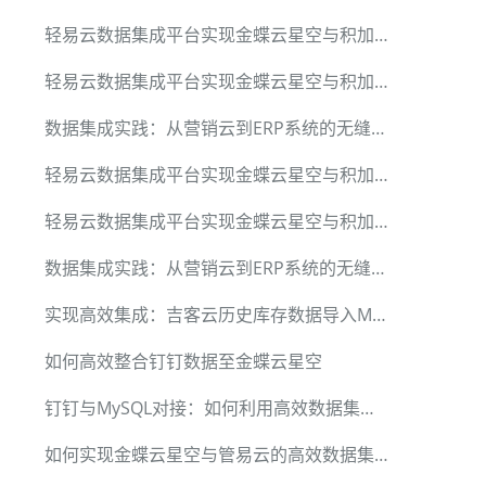
轻易云数据集成平台实现金蝶云星空与积加 ERP 异构系统无缝对接
轻易云数据集成平台实现金蝶云星空与积加 ERP 异构系统无缝对接
数据集成实践：从营销云到ERP系统的无缝对接
轻易云数据集成平台实现金蝶云星空与积加 ERP 异构系统无缝对接
轻易云数据集成平台实现金蝶云星空与积加 ERP 异构系统无缝对接
数据集成实践：从营销云到ERP系统的无缝对接
实现高效集成：吉客云历史库存数据导入MySQL数据库的方法
如何高效整合钉钉数据至金蝶云星空
钉钉与MySQL对接：如何利用高效数据集成实现货品价格管理
如何实现金蝶云星空与管易云的高效数据集成