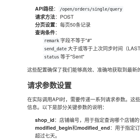
API路径
：
/open/orders/single/query
请求方法
：POST
分页设置
：每页50条记录
查询条件
：
字段不等于"#"
remark
大于或等于上次同步时间（LAST_
send_date
等于"Sent"
status
这些配置确保了我们能够高效、准确地获取到最新
请求参数设置
在实际调用API时，需要传递一系列请求参数。这
信息。以下是部分关键参数的说明：
shop_id
：店铺编号，用于指定查询哪个店铺的
modified_begin
和
modified_end
：用于指定订
超过七天。