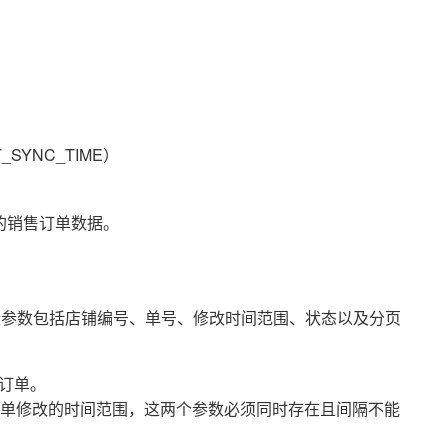
SYNC_TIME）
的销售订单数据。
些参数包括店铺编号、单号、修改时间范围、状态以及分页
订单。
单修改的时间范围，这两个参数必须同时存在且间隔不能