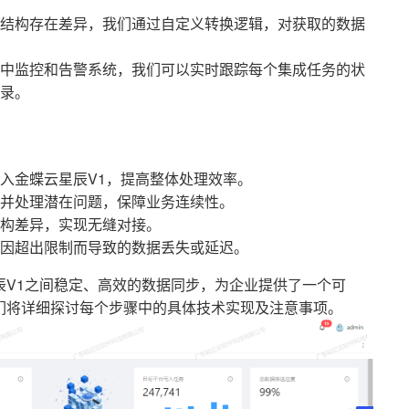
结构存在差异，我们通过自定义转换逻辑，对获取的数据
中监控和告警系统，我们可以实时跟踪每个集成任务的状
录。
入金蝶云星辰V1，提高整体处理效率。
并处理潜在问题，保障业务连续性。
构差异，实现无缝对接。
因超出限制而导致的数据丢失或延迟。
辰V1之间稳定、高效的数据同步，为企业提供了一个可
们将详细探讨每个步骤中的具体技术实现及注意事项。