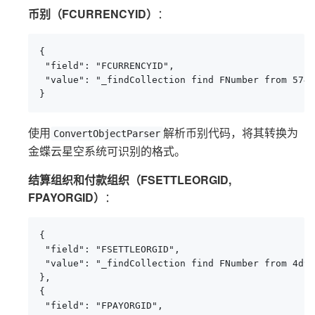
币别（FCURRENCYID）
：
{

 "field": "FCURRENCYID",

 "value": "_findCollection find FNumber from 5740
}
使用
解析币别代码，将其转换为
ConvertObjectParser
金蝶云星空系统可识别的格式。
结算组织和付款组织（FSETTLEORGID,
FPAYORGID）
：
{

 "field": "FSETTLEORGID",

 "value": "_findCollection find FNumber from 4d9c
},

{

 "field": "FPAYORGID",
