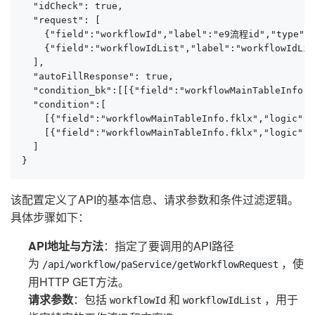
  "idCheck": true,

  "request": [

    {"field":"workflowId","label":"e9流程id","type":"
    {"field":"workflowIdList","label":"workflowIdLi
  ],

  "autoFillResponse": true,

  "condition_bk":[[{"field":"workflowMainTableInfo.
  "condition":[

    [{"field":"workflowMainTableInfo.fklx","logic":
    [{"field":"workflowMainTableInfo.fklx","logic":"
  ]

}
该配置定义了API的基本信息、请求参数和条件过滤逻辑。
具体步骤如下：
API地址与方法
：指定了要调用的API路径
为
，使
/api/workflow/paService/getWorkflowRequest
用HTTP GET方法。
请求参数
：包括
和
，用于
workflowId
workflowIdList