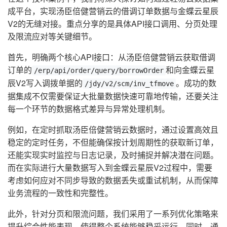
成平台，实现汤臣倍健营销云的借调订单数据与金蝶云星辰
V2的无缝对接。重点分享的是具体API接口调用、分页处理
及限流应对等关键细节。
首先，明确两个核心API接口：从汤臣倍健营销云获取借调
订单的
和向金蝶云星
/erp/api/order/query/borrowOrder
辰V2写入调拨单据的
。成功的数
/jdy/v2/scm/inv_tfmove
据集成不仅需要保证大批量数据快速可靠地传输，还要关注
每一个环节的数据格式差异与异常处理机制。
例如，在定时抓取汤臣倍健营销云数据时，通过设置高效且
稳定的定时任务，不但能确保按计划周期性的获取新订单，
还能实现实时监控与日志记录，及时捕捉并解决潜在问题。
而在实际进行大量数据写入到金蝶云星辰V2过程中，需要
考虑如何应对不同步导致的数据丢失或重试机制，从而保障
业务流程的一致性和完整性。
此外，针对分页和限流问题，我们采用了一系列优化策略来
提升综合性能表现，使得整个系统能够稳妥运行。同时，通