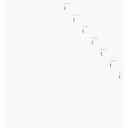
                        ...

                        {

                            ...

                            {

                                ...

                                {

                                    ...

                                    {

                                        ...

                                        {

                                            ...

                                            {

                                                ...

                                                {

                                                    .
                                                    {
                                                     
                                                     
                                                    
                                                    
                                                    
                                                    