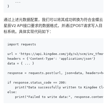
    ... 

}
通过上述元数据配置，我们可以将其成功转换为符合金蝶云
星辰V2 API接口要求的数据格式，并通过POST请求写入目
标系统。具体实现代码如下：
import requests

url = 'https://api.kingdee.com/jdy/v2/scm/inv_tfmove'
headers = {'Content-Type': 'application/json'}

data = { ... }

response = requests.post(url, json=data, headers=head
if response.status_code == 200:

    print("Data successfully written to Kingdee Cloud
else:

    print("Failed to write data:", response.content)