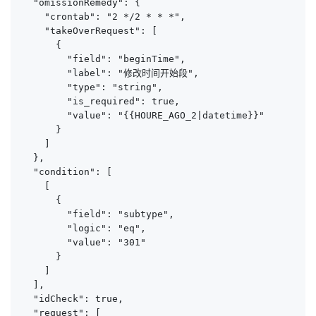
  "omissionRemedy": {

    "crontab": "2 */2 * * *",

    "takeOverRequest": [

      {

        "field": "beginTime",

        "label": "修改时间开始段",

        "type": "string",

        "is_required": true,

        "value": "{{HOURE_AGO_2|datetime}}"

      }

    ]

  },

  "condition": [

    [

      {

        "field": "subtype",

        "logic": "eq",

        "value": "301"

      }

    ]

  ],

  "idCheck": true,

  "request": [
