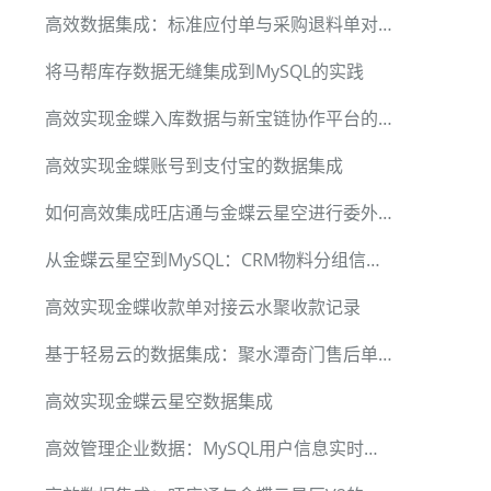
高效数据集成：标准应付单与采购退料单对接方案
将马帮库存数据无缝集成到MySQL的实践
高效实现金蝶入库数据与新宝链协作平台的无缝集成
高效实现金蝶账号到支付宝的数据集成
如何高效集成旺店通与金蝶云星空进行委外出库同步
从金蝶云星空到MySQL：CRM物料分组信息同步方案详解
高效实现金蝶收款单对接云水聚收款记录
基于轻易云的数据集成：聚水潭奇门售后单入MySQL案例解析
高效实现金蝶云星空数据集成
高效管理企业数据：MySQL用户信息实时同步案例