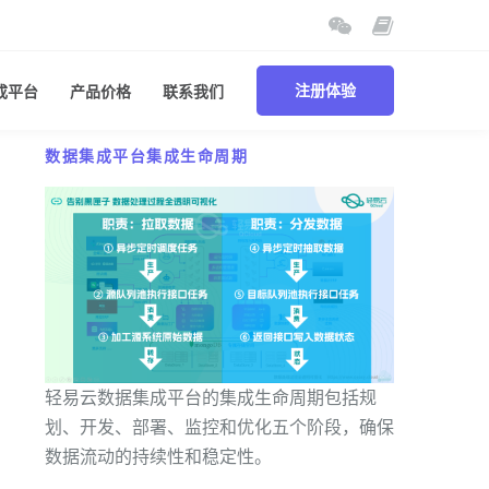
成平台
产品价格
联系我们
注册体验
数据集成平台集成生命周期
轻易云数据集成平台的集成生命周期包括规
划、开发、部署、监控和优化五个阶段，确保
数据流动的持续性和稳定性。