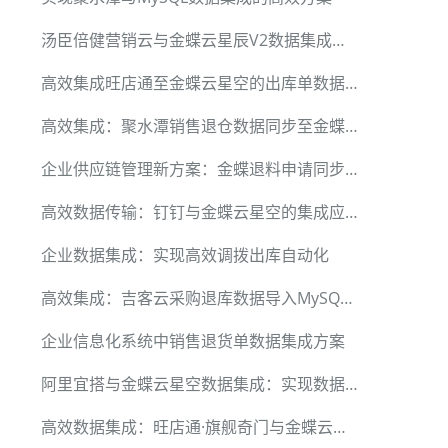
汤臣倍健营销云与金蝶云星辰V2数据集成案例解析
高效集成旺店通至金蝶云星空的出库单数据方案
高效集成：聚水潭销售退仓数据同步至金蝶云星空解决方案
企业供应链管理新方案：金蝶退料申请同步到旺店通
高效数据传输：钉钉与金蝶云星空的集成应用
企业数据集成：实现高效调拨出库自动化
高效集成：吉客云采购退库数据导入MySQL方案
企业信息化系统中销售退货单数据集成方案
阿里宜搭与金蝶云星空数据集成：实现数据高效流动
高效数据集成：旺店通·旗舰奇门与金蝶云星空的完美结合