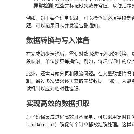
异常检测
: 检查并标记缺失或异常值，以便后
例如，对于每个订单记录，可以检查其必填字段是
题，可以记录日志并发送告警通知。
数据转换与写入准备
在完成初步清洗后，需要对数据进行必要的转换，
段映射、单位换算等操作。例如，将旺店通中的仓
此外，还需考虑分页和限流问题。在大量数据情况
辑，通过多次请求逐页获取完整数据。同时，为避免
试机制以应对临时性错误。
实现高效的数据抓取
为了确保集成过程高效且不漏单，可以采用定时任务
）确保每个订单都被准确处理。这样
stockout_id