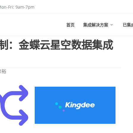
on-Fri: 9am-7pm
首页
集成解决方案
已集
制：金蝶云星空数据集成
凃裕