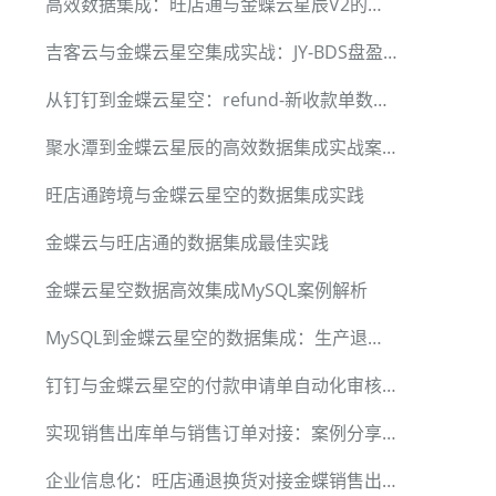
高效数据集成：旺店通与金蝶云星辰V2的完美契合
吉客云与金蝶云星空集成实战：JY-BDS盘盈单完整方案
从钉钉到金蝶云星空：refund-新收款单数据集成详解
聚水潭到金蝶云星辰的高效数据集成实战案例
旺店通跨境与金蝶云星空的数据集成实践
金蝶云与旺店通的数据集成最佳实践
金蝶云星空数据高效集成MySQL案例解析
MySQL到金蝶云星空的数据集成：生产退料单新增方案
钉钉与金蝶云星空的付款申请单自动化审核集成解决方案
实现销售出库单与销售订单对接：案例分享与技术细节
企业信息化：旺店通退换货对接金蝶销售出库的高效数据处理方案