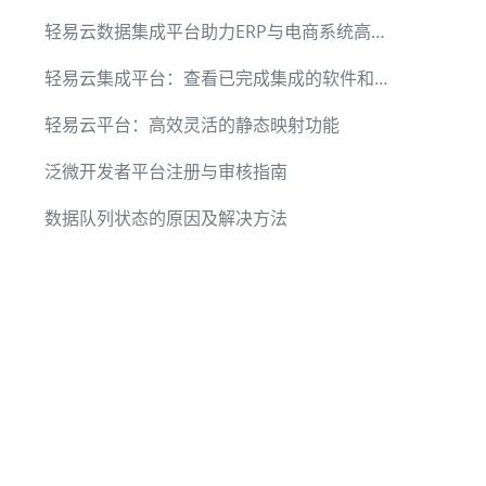
轻易云数据集成平台助力ERP与电商系统高效整合
轻易云集成平台：查看已完成集成的软件和API资产
轻易云平台：高效灵活的静态映射功能
泛微开发者平台注册与审核指南
数据队列状态的原因及解决方法