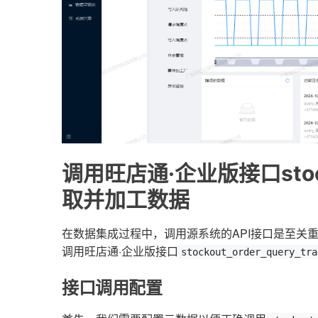
调用旺店通·企业版接口stockou
取并加工数据
在数据集成过程中，调用源系统的API接口是至关
调用旺店通·企业版接口
stockout_order_query_tra
接口调用配置