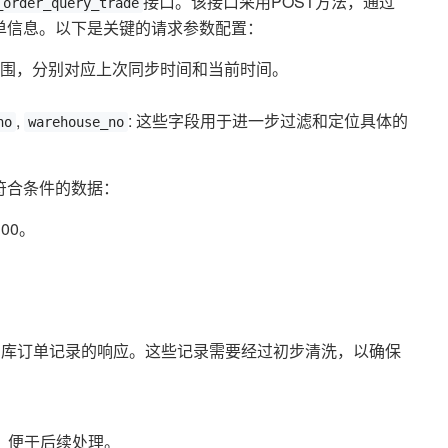
接口。该接口采用POST方法，通过
_order_query_trade
单信息。以下是关键的请求参数配置：
范围，分别对应上次同步时间和当前时间。
,
: 这些字段用于进一步过滤和定位具体的
no
warehouse_no
符合条件的数据：
00。
出库订单记录的响应。这些记录需要经过初步清洗，以确保
，便于后续处理。