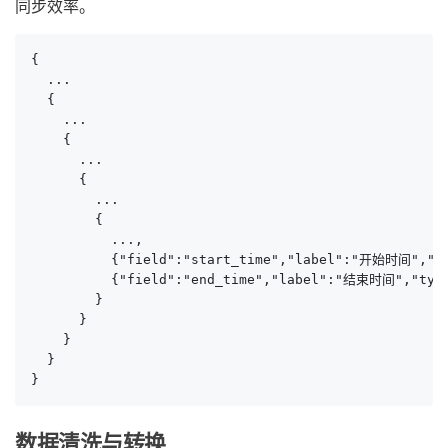
同步效率。
{

  ...

  {

    ...

    {

      ...

      {

        ...

        {

          ...,

          {"field":"start_time","label":"开始时间","t
          {"field":"end_time","label":"结束时间","ty
        }

      }

    }

  }

}
数据清洗与转换