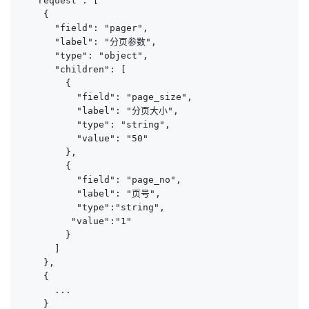
  "request": [

    {

      "field": "pager",

      "label": "分页参数",

      "type": "object",

      "children": [

        {

          "field": "page_size",

          "label": "分页大小",

          "type": "string",

          "value": "50"

        },

        {

          "field": "page_no",

          "label": "页号",

          "type":"string",

         "value":"1"

        }

      ]

    },

    {

      ...

    }
