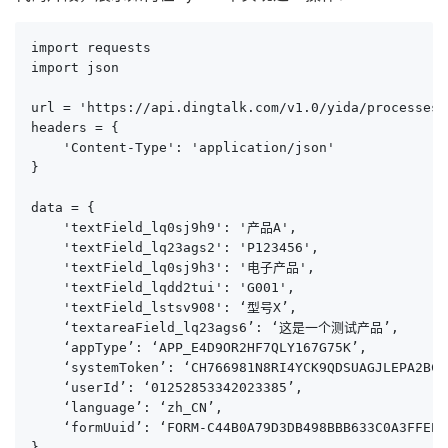
import requests

import json

url = 'https://api.dingtalk.com/v1.0/yida/processes/
headers = {

    'Content-Type': 'application/json'

}

data = {

    'textField_lq0sj9h9': '产品A',

    'textField_lq23ags2': 'P123456',

    'textField_lq0sj9h3': '电子产品',

    'textField_lqdd2tui': 'G001',

    'textField_lstsv908': ‘型号X’,

    ‘textareaField_lq23ags6’: ‘这是一个测试产品’,

    ‘appType’: ‘APP_E4D9OR2HF7QLY167G75K’,

    ‘systemToken’: ‘CH766981N8RI4YCK9QDSUAGJLEPA2BCS
    ‘userId’: ‘01252853342023385’,

    ‘language’: ‘zh_CN’,

    ‘formUuid’: ‘FORM-C44B0A79D3DB498BBB633C0A3FFEE8E
}
