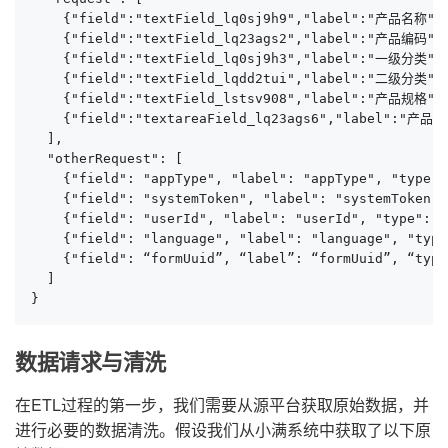
    {"field":"textField_lq0sj9h9","label":"产品名称","t
    {"field":"textField_lq23ags2","label":"产品编码","t
    {"field":"textField_lq0sj9h3","label":"一级分类",
    {"field":"textField_lqdd2tui","label":"二级分类","t
    {"field":"textField_lstsv908","label":"产品规格","t
    {"field":"textareaField_lq23ags6","label":"产品备注
  ],

  "otherRequest": [

    {"field": "appType", "label": "appType", "type"
    {"field": "systemToken", "label": "systemToken"
    {"field": "userId", "label": "userId", "type": 
    {"field": "language", "label": "language", "
    {"field": “formUuid”, “label”: “formUuid”, “type
  ]

}
数据请求与清洗
在ETL过程的第一步，我们需要从源平台获取原始数据，并
进行必要的数据清洗。假设我们从小满系统中获取了以下原