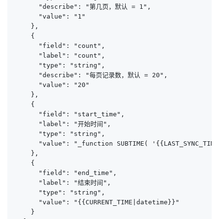
      "describe": "第几页，默认 = 1",

      "value": "1"

    },

    {

      "field": "count",

      "label": "count",

      "type": "string",

      "describe": "每页记录数，默认 = 20",

      "value": "20"

    },

    {

      "field": "start_time",

      "label": "开始时间",

      "type": "string",

      "value": "_function SUBTIME( '{{LAST_SYNC_TIME
    },

    {

      "field": "end_time",

      "label": "结束时间",

      "type": "string",

      "value": "{{CURRENT_TIME|datetime}}"

    }
