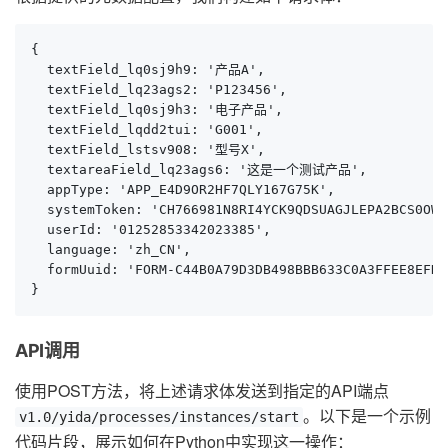
{

  textField_lq0sj9h9: '产品A',

  textField_lq23ags2: 'P123456',

  textField_lq0sj9h3: '电子产品',

  textField_lqdd2tui: 'G001',

  textField_lstsv908: '型号X',

  textareaField_lq23ags6: '这是一个测试产品',

  appType: 'APP_E4D9OR2HF7QLY167G75K',

  systemToken: 'CH766981N8RI4YCK9QDSUAGJLEPA2BCS0OWSL
  userId: '01252853342023385',

  language: 'zh_CN',

  formUuid: 'FORM-C44B0A79D3DB498BBB633C0A3FFEE8EFKJG
}
API调用
使用POST方法，将上述请求体发送到指定的API端点
。以下是一个示例
v1.0/yida/processes/instances/start
代码片段，展示如何在Python中实现这一操作：