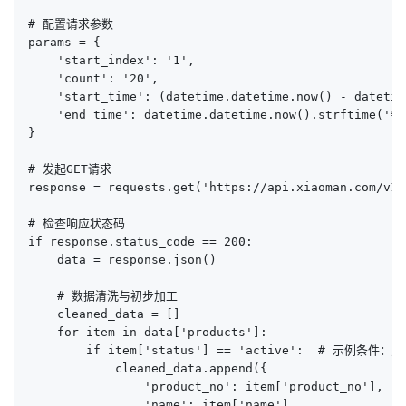
# 配置请求参数

params = {

    'start_index': '1',

    'count': '20',

    'start_time': (datetime.datetime.now() - datetim
    'end_time': datetime.datetime.now().strftime('%Y
}

# 发起GET请求

response = requests.get('https://api.xiaoman.com/v1/
# 检查响应状态码

if response.status_code == 200:

    data = response.json()

    # 数据清洗与初步加工

    cleaned_data = []

    for item in data['products']:

        if item['status'] == 'active':  # 示例条件
            cleaned_data.append({

                'product_no': item['product_no'],

                'name': item['name'],
