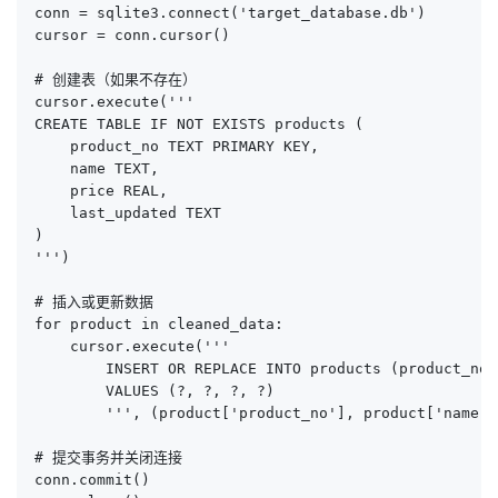
conn = sqlite3.connect('target_database.db')

cursor = conn.cursor()

# 创建表（如果不存在）

cursor.execute('''

CREATE TABLE IF NOT EXISTS products (

    product_no TEXT PRIMARY KEY,

    name TEXT,

    price REAL,

    last_updated TEXT

)

''')

# 插入或更新数据

for product in cleaned_data:

    cursor.execute('''

        INSERT OR REPLACE INTO products (product_no,
        VALUES (?, ?, ?, ?)

        ''', (product['product_no'], product['name']
# 提交事务并关闭连接

conn.commit()
