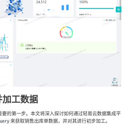
并加工数据
重要的第一步。本文将深入探讨如何通过轻易云数据集成平
来获取销售出库单数据，并对其进行初步加工。
uery