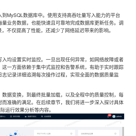
到MySQL数据库中。使用支持高吞吐量写入能力的平台
海量业务数据，也能快速且可靠地完成数据库更新任务。调
记录，不仅提高了性能，还减少了网络延迟带来的影响。
写入均设置实时监控。一旦出现任何异常，如网络故障或者
。这一方面依赖于集中式监控和告警系统，有助于实时跟踪
日志记录详细追溯每次操作过程，实现全面的数据质量监
、数据变换，到最终批量加载，以及全程中的质量控制，每
时而准确的满足。在后续章节，我们将进一步深入探讨具体
实际运行效果分析等内容。