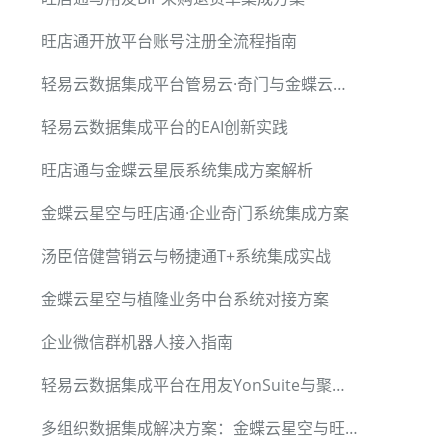
旺店通开放平台账号注册全流程指南
轻易云数据集成平台管易云·奇门与金蝶云星空对接方案
轻易云数据集成平台的EAI创新实践
旺店通与金蝶云星辰系统集成方案解析
金蝶云星空与旺店通·企业奇门系统集成方案
汤臣倍健营销云与畅捷通T+系统集成实战
金蝶云星空与植隆业务中台系统对接方案
企业微信群机器人接入指南
轻易云数据集成平台在用友YonSuite与聚水潭电商系统集成中的关键价值
多组织数据集成解决方案：金蝶云星空与旺店通对接实践