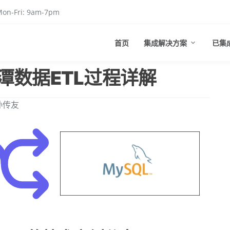
on-Fri: 9am-7pm
首页
集成解决方案
已集
潭数据ETL过程详解
孙传友