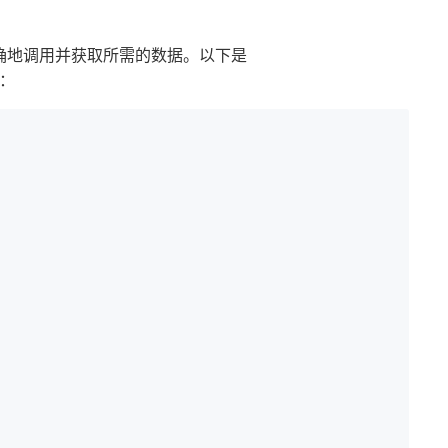
确地调用并获取所需的数据。以下是
：