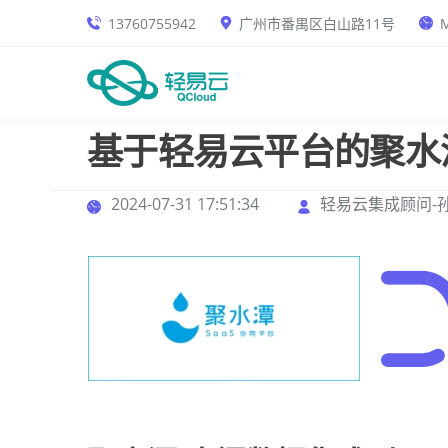
13760755942
广州市番禺区白山路11号
M
基于轻易云平台的聚水
2024-07-31 17:51:34
轻易云集成顾问-