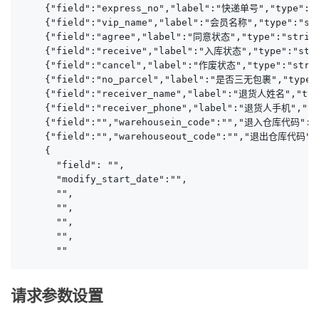
    {"field":"express_no","label":"快递单号","type":"s
    {"field":"vip_name","label":"会员名称","type":"str
    {"field":"agree","label":"同意状态","type":"string
    {"field":"receive","label":"入库状态","type":"strin
    {"field":"cancel","label":"作废状态","type":"strin
    {"field":"no_parcel","label":"是否三无包裹","type":
    {"field":"receiver_name","label":"退货人姓名","type
    {"field":"receiver_phone","label":"退货人手机","typ
    {"field":"","warehousein_code":"","退入仓库代码":"",
    {"field":"","warehouseout_code":"","退出仓库代码":""
    {

      "field": "",

      "modify_start_date":"",

      "",

      "",

      "",

      "",

      ""
请求参数设置