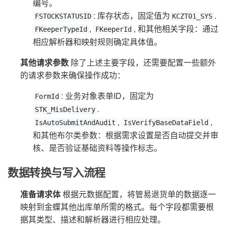
编号。
: 库存状态，固定值为
.
FSTOCKSTATUSID
KCZT01_SYS
,
, 和其他相关字段：通过
FKeeperTypeId
FKeeperId
相应解析器和映射规则确定具体值。
其他请求参数
除了上述主要字段，还需要配置一些额外
的请求参数来确保操作成功：
: 业务对象表单ID，固定为
FormId
.
STK_MisDelivery
,
,
IsAutoSubmitAndAudit
IsVerifyBaseDataField
和其他布尔类参数：根据需求设置是否自动提交并审
核、是否验证基础资料等操作标志。
数据转换与写入流程
准备请求体
根据元数据配置，将管易退货单的数据逐一
映射到金蝶其他出库单所需的格式。每个字段都需要根
据其类型、描述和解析器进行相应处理。