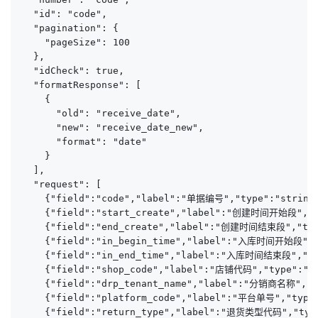
  "id": "code",

  "pagination": {

    "pageSize": 100

  },

  "idCheck": true,

  "formatResponse": [

    {

      "old": "receive_date",

      "new": "receive_date_new",

      "format": "date"

    }

  ],

  "request": [

    {"field":"code","label":"单据编号","type":"string"
    {"field":"start_create","label":"创建时间开始段","ty
    {"field":"end_create","label":"创建时间结束段","type
    {"field":"in_begin_time","label":"入库时间开始段","t
    {"field":"in_end_time","label":"入库时间结束段","typ
    {"field":"shop_code","label":"店铺代码","type":"st
    {"field":"drp_tenant_name","label":"分销商名称","ty
    {"field":"platform_code","label":"平台单号","type"
    {"field":"return_type","label":"退货类型代码","type