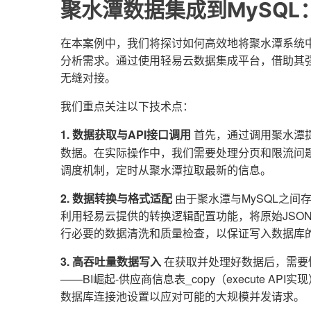
聚水潭数据集成到MySQ
在本案例中，我们将探讨如何高效地将聚水潭系统中
分析需求。通过使用轻易云数据集成平台，借助其
无缝对接。
我们重点关注以下技术点：
1. 数据获取与API接口调用
首先，通过调用聚水潭提
数据。在实际操作中，我们需要处理分页和限流问
调度机制，定时从聚水潭拉取最新的信息。
2. 数据转换与格式适配
由于聚水潭与MySQL之
利用轻易云提供的转换逻辑配置功能，将原始JSO
行必要的数据清洗和质量检查，以保证写入数据库
3. 高吞吐量数据写入
在获取并处理好数据后，需要快
——BI崛起-供应商信息表_copy（execute 
数据库连接池设置以应对可能的大规模并发请求。