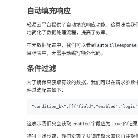
自动填充响应
轻易云平台提供了自动填充响应功能，这意味着我们
地简化了数据处理流程，提高了效率。
在元数据配置中，我们可以看到
autoFillResponse
目标表中，无需手动编写额外代码。
条件过滤
为了确保只获取有效的数据，我们可以在请求参数
件过滤配置如下：
"condition_bk":[[{"field":"enabled","logic"
这表示我们只会获取
字段值为
的记录
enabled
true
通过上述步骤，我们实现了从调用聚水潭接口获取