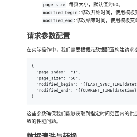
: 每页大小，默认值为50。
page_size
: 修改开始时间，使用模板
modified_begin
: 修改结束时间，使用模板变
modified_end
请求参数配置
在实际操作中，我们需要根据元数据配置构建请求
{

  "page_index": "1",

  "page_size": "50",

  "modified_begin": "{{LAST_SYNC_TIME|datet
  "modified_end": "{{CURRENT_TIME|datetime}}
}
这些参数确保我们能够获取到指定时间范围内的供
致的性能问题。
数据清洗与转换