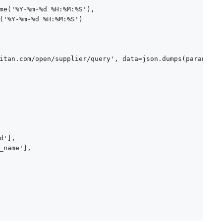
me('%Y-%m-%d %H:%M:%S'),

('%Y-%m-%d %H:%M:%S')

itan.com/open/supplier/query', data=json.dumps(params))

'],

_name'],
