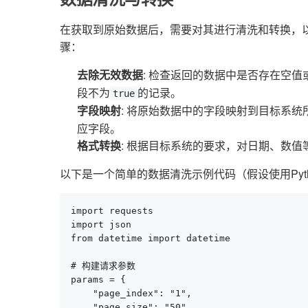
在获取到原始数据后，需要对其进行清洗和转换，
骤：
去除无效数据
: 检查返回的数据中是否存在空
段不为
的记录。
true
字段映射
: 将原始数据中的字段映射到目标系
应字段。
格式转换
: 根据目标系统的要求，对日期、数
以下是一个简单的数据清洗示例代码（假设使用Pyth
import requests

import json

from datetime import datetime

# 构建请求参数

params = {

    "page_index": "1",

    "page_size": "50",
