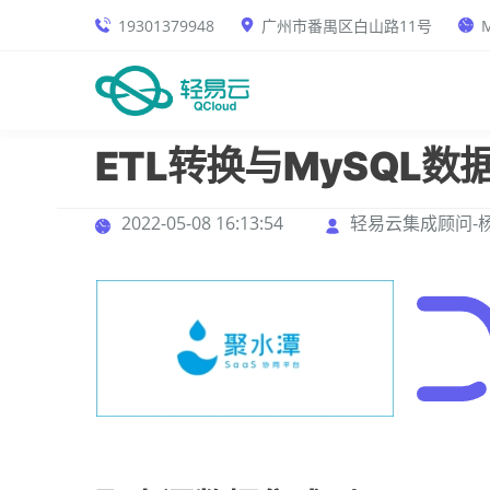
19301379948
广州市番禺区白山路11号
M
ETL转换与MySQL
2022-05-08 16:13:54
轻易云集成顾问-