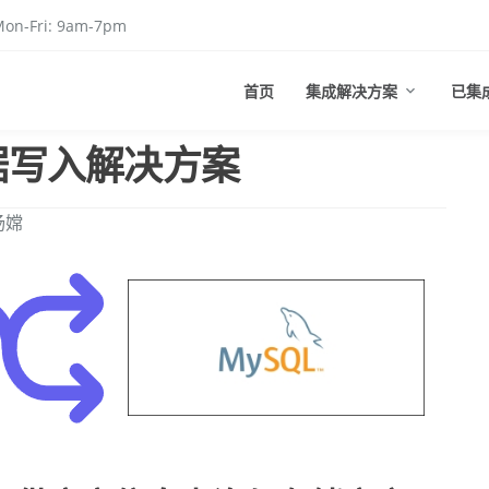
on-Fri: 9am-7pm
首页
集成解决方案
已集
数据写入解决方案
杨嫦