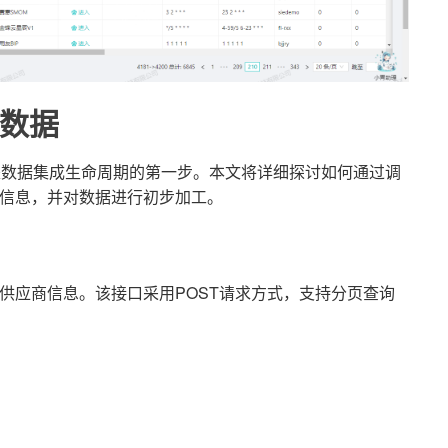
数据
是数据集成生命周期的第一步。本文将详细探讨如何通过调
信息，并对数据进行初步加工。
供应商信息。该接口采用POST请求方式，支持分页查询