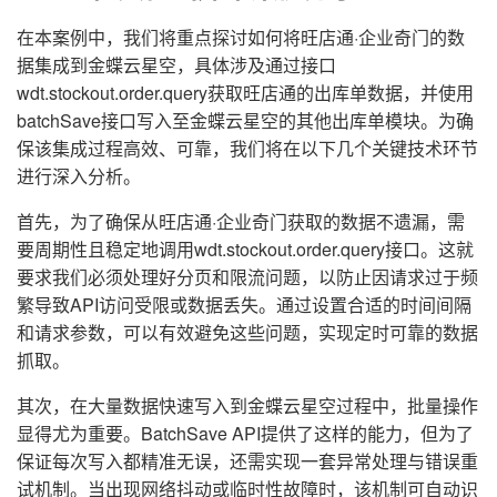
在本案例中，我们将重点探讨如何将旺店通·企业奇门的数
据集成到金蝶云星空，具体涉及通过接口
wdt.stockout.order.query获取旺店通的出库单数据，并使用
batchSave接口写入至金蝶云星空的其他出库单模块。为确
保该集成过程高效、可靠，我们将在以下几个关键技术环节
进行深入分析。
首先，为了确保从旺店通·企业奇门获取的数据不遗漏，需
要周期性且稳定地调用wdt.stockout.order.query接口。这就
要求我们必须处理好分页和限流问题，以防止因请求过于频
繁导致API访问受限或数据丢失。通过设置合适的时间间隔
和请求参数，可以有效避免这些问题，实现定时可靠的数据
抓取。
其次，在大量数据快速写入到金蝶云星空过程中，批量操作
显得尤为重要。BatchSave API提供了这样的能力，但为了
保证每次写入都精准无误，还需实现一套异常处理与错误重
试机制。当出现网络抖动或临时性故障时，该机制可自动识