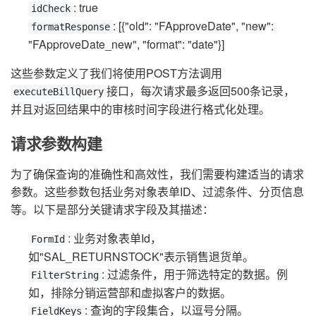
: true
idCheck
: [{"old": "FApproveDate", "new":
formatResponse
"FApproveDate_new", "format": "date"}]
这些参数定义了我们将使用POST方法调用
接口，每次请求最多返回500条记录，
executeBillQuery
并且对返回结果中的审核时间字段进行格式化处理。
请求参数构建
为了确保查询的准确性和高效性，我们需要构建适当的请求
参数。这些参数包括业务对象表单ID、过滤条件、分页信息
等。以下是部分关键请求字段及其描述：
: 业务对象表单Id，
FormId
如"SAL_RETURNSTOCK"表示销售退货单。
: 过滤条件，用于筛选特定的数据。例
FilterString
如，排除分销运营部和虚拟客户的数据。
: 查询的字段集合，以逗号分隔。
FieldKeys