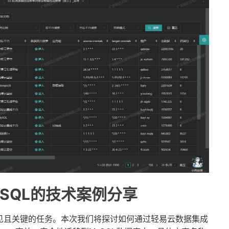
MySQL的技术案例分享
见且关键的任务。本次我们将探讨如何通过轻易云数据集成