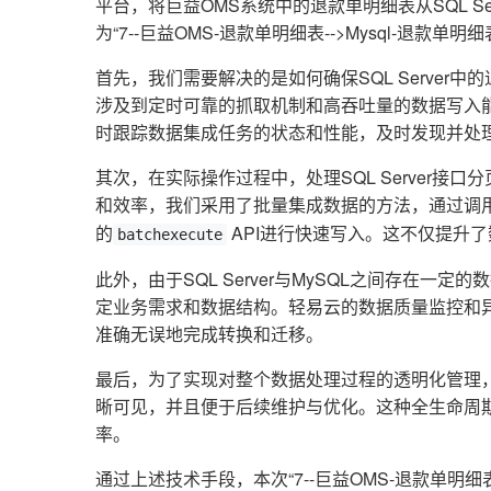
平台，将巨益OMS系统中的退款单明细表从SQL S
为“7--巨益OMS-退款单明细表-->Mysql-退款单明细表-ref
首先，我们需要解决的是如何确保SQL Server
涉及到定时可靠的抓取机制和高吞吐量的数据写入
时跟踪数据集成任务的状态和性能，及时发现并处
其次，在实际操作过程中，处理SQL Server
和效率，我们采用了批量集成数据的方法，通过调用SQL
的
API进行快速写入。这不仅提升
batchexecute
此外，由于SQL Server与MySQL之间存在
定业务需求和数据结构。轻易云的数据质量监控和
准确无误地完成转换和迁移。
最后，为了实现对整个数据处理过程的透明化管理
晰可见，并且便于后续维护与优化。这种全生命周
率。
通过上述技术手段，本次“7--巨益OMS-退款单明细表-->My