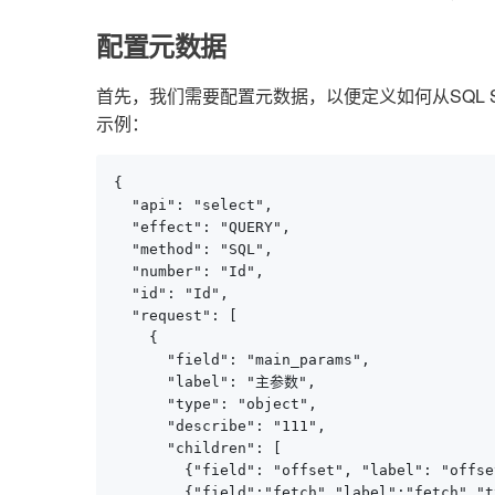
配置元数据
首先，我们需要配置元数据，以便定义如何从SQL 
示例：
{

  "api": "select",

  "effect": "QUERY",

  "method": "SQL",

  "number": "Id",

  "id": "Id",

  "request": [

    {

      "field": "main_params",

      "label": "主参数",

      "type": "object",

      "describe": "111",

      "children": [

        {"field": "offset", "label": "offse
        {"field":"fetch","label":"fetch","t