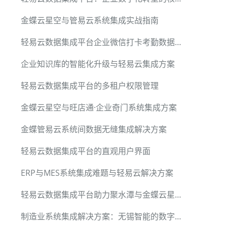
金蝶云星空与管易云系统集成实战指南
轻易云数据集成平台企业微信打卡考勤数据自动化采集指南
企业知识库的智能化升级与轻易云集成方案
轻易云数据集成平台的多租户权限管理
金蝶云星空与旺店通·企业奇门系统集成方案
金蝶管易云系统间数据无缝集成解决方案
轻易云数据集成平台的直观用户界面
ERP与MES系统集成难题与轻易云解决方案
轻易云数据集成平台助力聚水潭与金蝶云星空高效对接
制造业系统集成解决方案：无锡智能的数字化转型实践