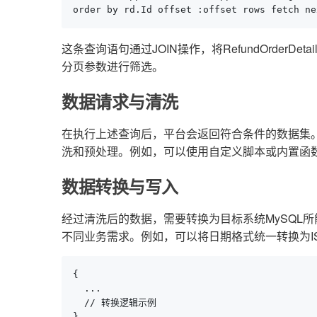
order by rd.Id offset :offset rows fetch ne
这条查询语句通过JOIN操作，将RefundOrderDet
分页参数进行筛选。
数据请求与清洗
在执行上述查询后，平台会返回符合条件的数据集
洗和预处理。例如，可以使用自定义脚本或内置函
数据转换与写入
经过清洗后的数据，需要转换为目标系统MySQL
不同业务需求。例如，可以将日期格式统一转换为I
{

  ...

  // 转换逻辑示例

}