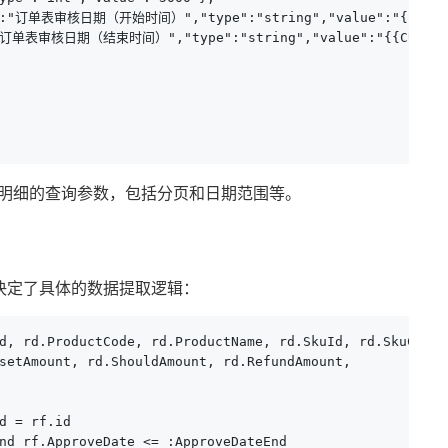
el":"订单表审核日期（开始时间）","type":"string","value":"{{LAST_S
":"订单表审核日期（结束时间）","type":"string","value":"{{CURRENT_
取退款单明细的查询参数，包括分页和日期范围等。
决定了具体的数据提取逻辑：
d, rd.ProductCode, rd.ProductName, rd.SkuId, rd.SkuCode, 
setAmount, rd.ShouldAmount, rd.RefundAmount, 

d = rf.id 

nd rf.ApproveDate <= :ApproveDateEnd 
