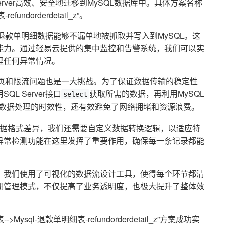
erver高效、安全地迁移到MySQL数据库中。具体方案名称
undorderdetail_z”。
中的退款单明细数据能够不漏单地被抓取并写入到MySQL。这
能力。通过轻易云提供的集中监控和告警系统，我们可以实
理任何异常情况。
接口分页和限流问题也是一大挑战。为了保证数据传输的稳定性
 Server接口
获取所需的数据，再利用MySQL
select
了数据处理的时效性，还有效避免了网络拥堵和资源浪费。
一定的数据格式差异，我们还需要自定义数据转换逻辑，以适应特
异常检测功能在这里发挥了重要作用，确保每一条记录都能
，我们使用了可视化的数据流设计工具，使得每个环节都清
期管理模式，不仅提高了业务透明度，也极大提升了整体效
sql-退款单明细表-refundorderdetail_z”方案成功实