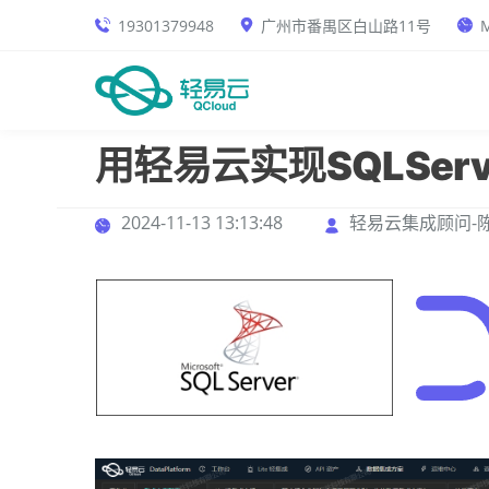
19301379948
广州市番禺区白山路11号
M
用轻易云实现SQLSer
2024-11-13 13:13:48
轻易云集成顾问-