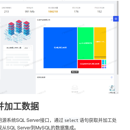
取并加工数据
统SQL Server接口，通过
语句获取并加工处
select
L Server到MySQL的数据集成。