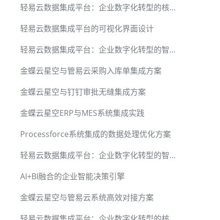
轻易云数据集成平台：企业数字化转型的核心引擎
轻易云数据集成平台的可视化界面设计
轻易云数据集成平台：企业数字化转型的智能引擎
金蝶云星空与管易云采购入库单集成方案
金蝶云星空与钉钉审批无缝集成方案
金蝶云星空ERP与MES系统集成实践
Processforce系统集成的数据处理优化方案
轻易云数据集成平台：企业数字化转型的智能引擎
AI+BI融合的企业智能决策引擎
金蝶云星空与管易云系统高效对接方案
轻易云数据集成平台：企业数字化转型的核心引擎