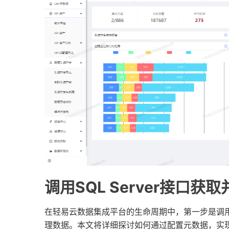
调用SQL Server接口获
在轻易云数据集成平台的生命周期中，第一步是调用源系
理数据。本文将详细探讨如何通过配置元数据，实现从SQ