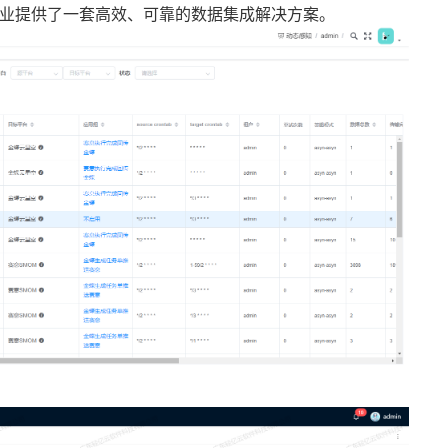
接，为企业提供了一套高效、可靠的数据集成解决方案。