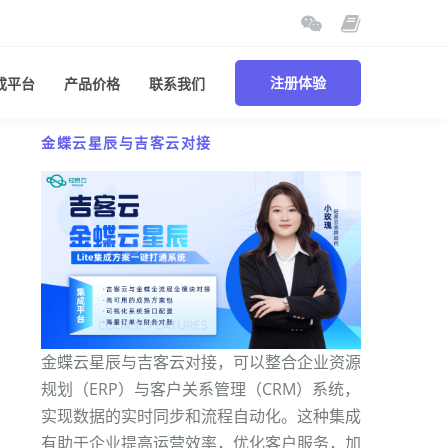
成平台
产品价格
联系我们
注册体验
金蝶云星辰与吉客云对接
金蝶云星辰与吉客云对接，可以整合企业资源
规划（ERP）与客户关系管理（CRM）系统，
实现数据的实时同步和流程自动化。这种集成
有助于企业提高运营效率，优化客户服务，加