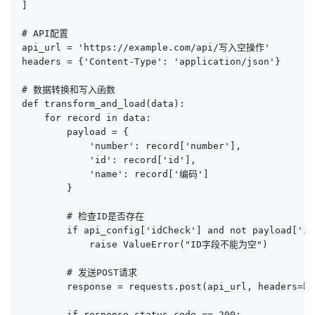
]

# API配置

api_url = 'https://example.com/api/写入空操作'

headers = {'Content-Type': 'application/json'}

# 数据转换和写入函数

def transform_and_load(data):

    for record in data:

        payload = {

            'number': record['number'],

            'id': record['id'],

            'name': record['编码']

        }

        # 检查ID是否存在

        if api_config['idCheck'] and not payload['id'
            raise ValueError("ID字段不能为空")

        # 发送POST请求

        response = requests.post(api_url, headers=he
        if response.status_code == 200:
