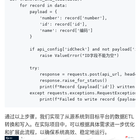
    for record in data:

        payload = {

            'number': record['number'],

            'id': record['id'],

            'name': record['编码']

        }

        if api_config['idCheck'] and not payload['id'
            raise ValueError("ID字段不能为空")

        try:

            response = requests.post(api_url, header
            response.raise_for_status()

            print(f"Record {payload['id']} written s
        except requests.exceptions.RequestException a
            print(f"Failed to write record {payload[
通过以上步骤，我们实现了从源系统到目标平台的数据ETL
转换和写入。在实际项目中，可以根据具体需求进一步优化
和扩展此流程，以确保系统高效、稳定地运行。