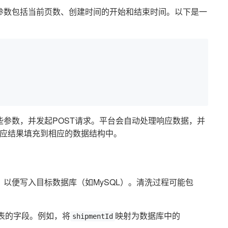
参数包括当前页数、创建时间的开始和结束时间。以下是一
参数，并发起POST请求。平台会自动处理响应数据，并
应结果填充到相应的数据结构中。
以便写入目标数据库（如MySQL）。清洗过程可能包
库表的字段。例如，将
映射为数据库中的
shipmentId