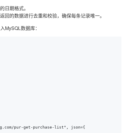
的日期格式。
返回的数据进行去重和校验，确保每条记录唯一。
入MySQL数据库：
g.com/pur-get-purchase-list", json={
