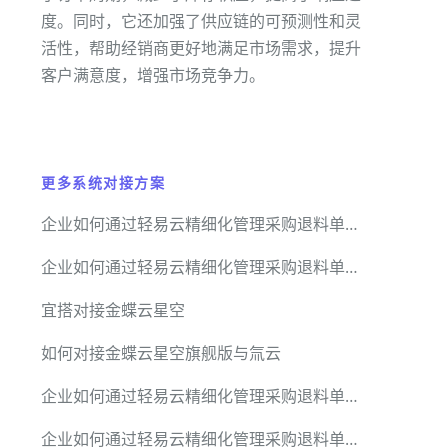
度。同时，它还加强了供应链的可预测性和灵
活性，帮助经销商更好地满足市场需求，提升
客户满意度，增强市场竞争力。
更多系统对接方案
企业如何通过轻易云精细化管理采购退料单数据
企业如何通过轻易云精细化管理采购退料单数据
宜搭对接金蝶云星空
如何对接金蝶云星空旗舰版与氚云
企业如何通过轻易云精细化管理采购退料单数据
企业如何通过轻易云精细化管理采购退料单数据