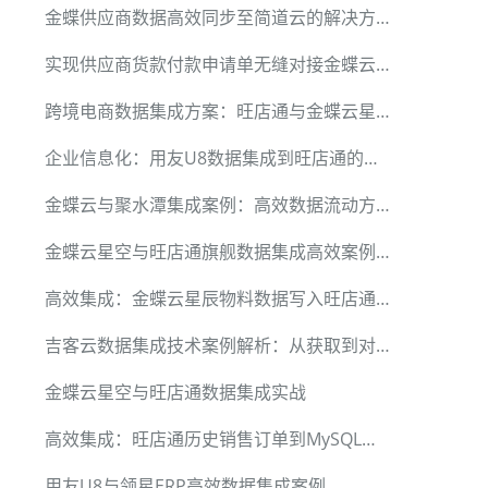
金蝶供应商数据高效同步至简道云的解决方案
实现供应商货款付款申请单无缝对接金蝶云的五个步骤
跨境电商数据集成方案：旺店通与金蝶云星空对接
企业信息化：用友U8数据集成到旺店通的最佳实践
金蝶云与聚水潭集成案例：高效数据流动方案
金蝶云星空与旺店通旗舰数据集成高效案例分析
高效集成：金蝶云星辰物料数据写入旺店通企业奇门
吉客云数据集成技术案例解析：从获取到对接全流程详解
金蝶云星空与旺店通数据集成实战
高效集成：旺店通历史销售订单到MySQL技术案例
用友U8与领星ERP高效数据集成案例