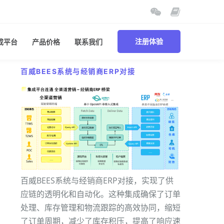
成平台
产品价格
联系我们
注册体验
百威BEES系统与经销商ERP对接
百威BEES系统与经销商ERP对接，实现了供
应链的透明化和自动化。这种集成确保了订单
处理、库存管理和物流跟踪的高效协同，缩短
了订单周期，减少了库存积压，提高了响应速