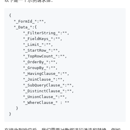
{

  "_FormId_":"",

  "_Data_":{

      "_FilterString_":"",

      "_FieldKeys_":"",

      "_Limit_":"",

      "_StartRow_":"",

      "_TopRowCount_":"",

      "_OrderBy_":"",

      "_GroupBy_":"",

      "_HavingClause_":"",

      "_JoinClause_":"",

      "_SubQueryClause_":"",

      "_DistinctClause_":"",

      "_UnionClause_":"",

      "_WhereClause_" : ""

   }

}