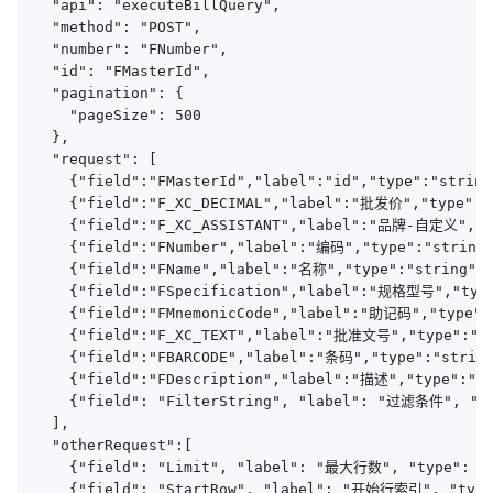
  "api": "executeBillQuery",

  "method": "POST",

  "number": "FNumber",

  "id": "FMasterId",

  "pagination": {

    "pageSize": 500

  },

  "request": [

    {"field":"FMasterId","label":"id","type":"string
    {"field":"F_XC_DECIMAL","label":"批发价","type":"s
    {"field":"F_XC_ASSISTANT","label":"品牌-自定义","typ
    {"field":"FNumber","label":"编码","type":"string"
    {"field":"FName","label":"名称","type":"string","
    {"field":"FSpecification","label":"规格型号","type"
    {"field":"FMnemonicCode","label":"助记码","type":"
    {"field":"F_XC_TEXT","label":"批准文号","type":"str
    {"field":"FBARCODE","label":"条码","type":"string
    {"field":"FDescription","label":"描述","type":"st
    {"field": "FilterString", "label": "过滤条件", "typ
  ],

  "otherRequest":[

    {"field": "Limit", "label": "最大行数", "type": "st
    {"field": "StartRow", "label": "开始行索引", "type"