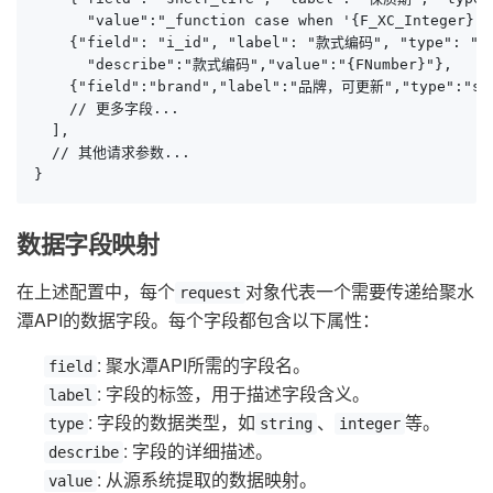
      "value":"_function case when '{F_XC_Integer}'=
    {"field": "i_id", "label": "款式编码", "type": "st
      "describe":"款式编码","value":"{FNumber}"},

    {"field":"brand","label":"品牌，可更新","type":"str
    // 更多字段...

  ],

  // 其他请求参数...

}
数据字段映射
在上述配置中，每个
对象代表一个需要传递给聚水
request
潭API的数据字段。每个字段都包含以下属性：
: 聚水潭API所需的字段名。
field
: 字段的标签，用于描述字段含义。
label
: 字段的数据类型，如
、
等。
type
string
integer
: 字段的详细描述。
describe
: 从源系统提取的数据映射。
value