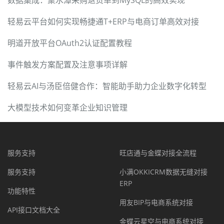
数据集成：聚水潭采购退货单到MySQL的高效实现
轻易云平台如何实现畅捷通T+ERP与电商订单高效对接
明道开放平台OAuth2认证配置教程
事件触发方案配置及注意事项详解
轻易云AI与汤臣倍健合作：智能助手助力企业数字化转型
大模型技术如何变革企业知识管理
服务支持
旺店通与金蝶对接全流程
服务支持
小满OKKICRM数据无缝对接
ERP
功能特性
用友BIP与电商系统对接
API接口文档大全
金蝶云星空与电商系统对接