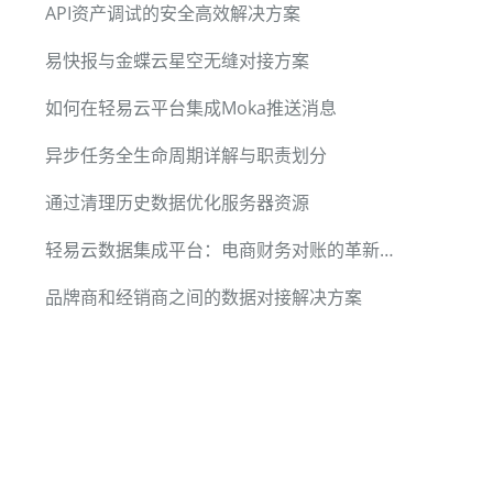
API资产调试的安全高效解决方案
易快报与金蝶云星空无缝对接方案
E}+1"},

 >='{LAST_SYNC_TIME}'"}

如何在轻易云平台集成Moka推送消息
异步任务全生命周期详解与职责划分
通过清理历史数据优化服务器资源
轻易云数据集成平台：电商财务对账的革新力量
品牌商和经销商之间的数据对接解决方案