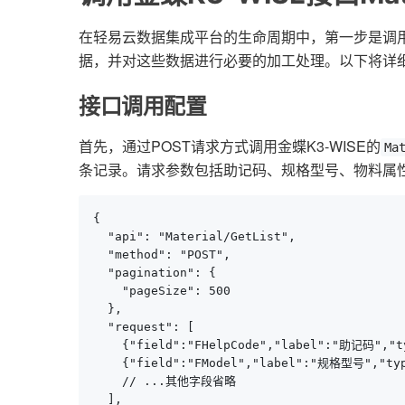
在轻易云数据集成平台的生命周期中，第一步是调用源
据，并对这些数据进行必要的加工处理。以下将详
接口调用配置
首先，通过POST请求方式调用金蝶K3-WISE的
Ma
条记录。请求参数包括助记码、规格型号、物料属
{

  "api": "Material/GetList",

  "method": "POST",

  "pagination": {

    "pageSize": 500

  },

  "request": [

    {"field":"FHelpCode","label":"助记码","ty
    {"field":"FModel","label":"规格型号","typ
    // ...其他字段省略

  ],
