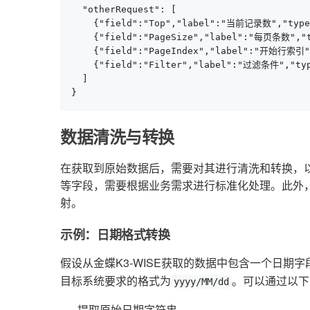
  "otherRequest": [

    {"field":"Top","label":"当前记录数","type"
    {"field":"PageSize","label":"每页条数","ty
    {"field":"PageIndex","label":"开始行索引","
    {"field":"Filter","label":"过滤条件","type
  ]

}
数据清洗与转换
在获取到原始数据后，需要对其进行清洗和转换，
等字段，需要根据业务需求进行标准化处理。此外
射。
示例：日期格式转换
假设从金蝶K3-WISE获取的数据中包含一个日期字
目标系统要求的格式为
。可以通过以下
yyyy/MM/dd
提取原始日期字符串。