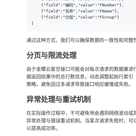
    {"field":"编码","value":"FNumber"},

    {"field":"名称","value":"FName"},

    {"field":"分组","value":"FGroup"}

]
通过这种方式，我们可以确保数据的一致性和完整
分页与限流处理
由于金蝶云星空接口可能会对每次请求的数据量进
据返回结果中的总行数信息，动态调整起始行索引（S
策略，避免因过多请求导致接口响应缓慢或失败。
异常处理与重试机制
在实际操作过程中，不可避免地会遇到网络波动或
异常处理与错误重试机制。当某次请求失败时，可
以提高成功率。