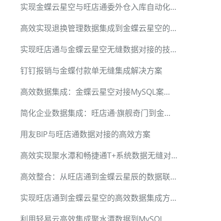
实现金蝶云星空与旺店通委外仓入库自动化集成
高效实现退换管理数据集成到金蝶云星空的方案
实现旺店通与金蝶云星空无缝数据对接的技术方案
钉钉报销与金蝶付款单无缝集成解决方案
高效数据集成：金蝶云星空对接MySQL案例分析
简化企业数据集成：旺店通·旗舰奇门到金蝶云星空
用友BIP与旺店通数据对接的高效方案
高效实现聚水潭和畅捷通T+系统数据无缝对接
高效整合：从旺店通到金蝶云星辰的数据联动解决方案
实现旺店通到金蝶云星空的高效数据集成方案
利用轻易云高效集成聚水潭数据到MySQL的技术方法