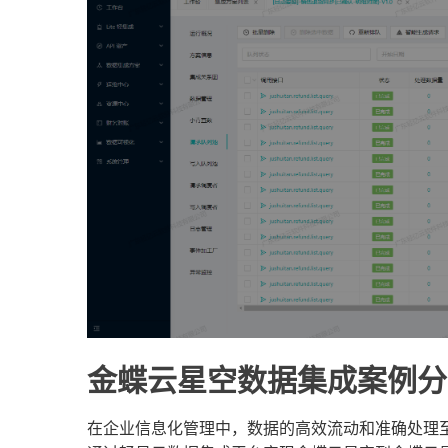
金蝶云星空数据集成案例分
在企业信息化管理中，数据的高效流动和准确处理