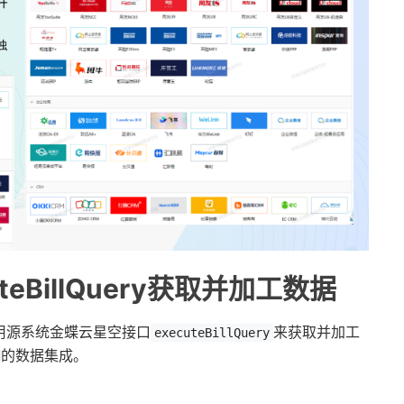
eBillQuery获取并加工数据
用源系统金蝶云星空接口
来获取并加工
executeBillQuery
I的数据集成。