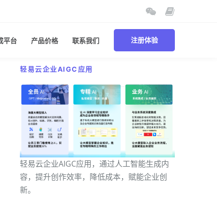
成平台
产品价格
联系我们
注册体验
轻易云企业AIGC应用
轻易云企业AIGC应用，通过人工智能生成内
容，提升创作效率，降低成本，赋能企业创
新。