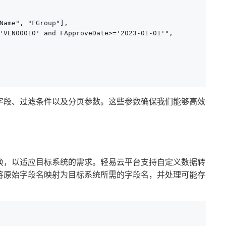
Name", "FGroup"],

'VEN00010' and FApproveDate>='2023-01-01'",

字段、过滤条件以及分页参数。这些参数确保我们能够高效
换，以适应目标系统的需求。轻易云平台支持自定义数据转
将原始字段名映射为目标系统所需的字段名，并处理可能存