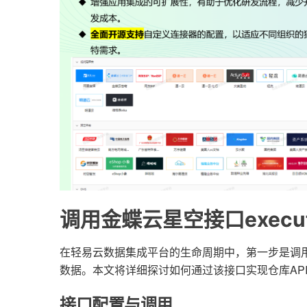
调用金蝶云星空接口execut
在轻易云数据集成平台的生命周期中，第一步是调
数据。本文将详细探讨如何通过该接口实现仓库AP
接口配置与调用