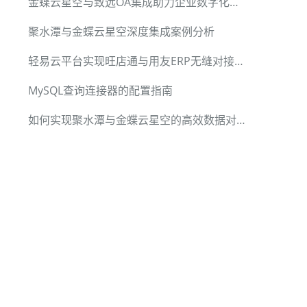
金蝶云星空与致远OA集成助力企业数字化转型
聚水潭与金蝶云星空深度集成案例分析
轻易云平台实现旺店通与用友ERP无缝对接，提升企业竞争力
MySQL查询连接器的配置指南
如何实现聚水潭与金蝶云星空的高效数据对接