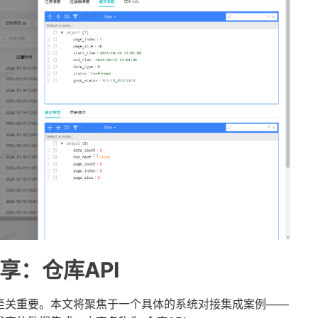
享：仓库API
至关重要。本文将聚焦于一个具体的系统对接集成案例——