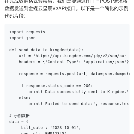
在完成数据格式转换后，我们需要通过HTTP POST请求将
数据发送到金蝶云星辰V2API接口。以下是一个简化的示例
代码片段：
import requests

import json

def send_data_to_kingdee(data):

    url = 'https://api.kingdee.com/jdy/v2/scm/pur_req
    headers = {'Content-Type': 'application/json'}

    response = requests.post(url, data=json.dumps(da
    if response.status_code == 200:

        print('Data successfully sent to Kingdee.')

    else:

        print('Failed to send data:', response.text)

# 示例数据

data = {

    'bill_date': '2023-10-01',

    'emp_id': 'EMP12345',
