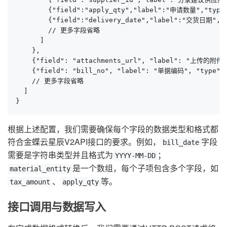
        {"field":"apply_qty","label":"申请数量","type
        {"field":"delivery_date","label":"交货日期","
        // 更多字段省略

      ]

    },

    {"field": "attachments_url", "label": "上传的附件u
    {"field": "bill_no", "label": "单据编码", "type":
    // 更多字段省略

  ]

}
根据上述配置，我们需要确保每个字段的数据类型和格式都
符合金蝶云星辰V2API接口的要求。例如，
字段
bill_date
需要是字符串类型并且格式为
；
YYYY-MM-DD
是一个数组，每个子项包含多个字段，如
material_entity
、
等。
tax_amount
apply_qty
接口调用与数据写入