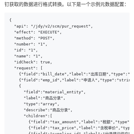
钉获取的数据进行格式转换。以下是一个示例元数据配置：
{

  "api": "/jdy/v2/scm/pur_request",

  "effect": "EXECUTE",

  "method": "POST",

  "number": "1",

  "id": "1",

  "name": "1",

  "idCheck": true,

  "request": [

    {"field":"bill_date","label":"出库日期","type":"st
    {"field":"emp_id","label":"申请人","type":"string
    {

      "field":"material_entity",

      "label":"商品分录",

      "type":"array",

      "describe":"商品分录",

      "children":[

        {"field":"tax_amount","label":"税额","type":"
        {"field":"tax_price","label":"含税单价","type
        {"field":"supplier_id","label":"分录建议供应商