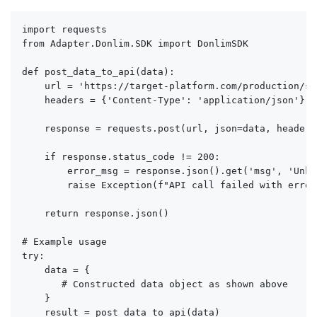
import requests

from Adapter.Donlim.SDK import DonlimSDK

def post_data_to_api(data):

    url = 'https://target-platform.com/production/sc
    headers = {'Content-Type': 'application/json'}

    response = requests.post(url, json=data, headers
    if response.status_code != 200:

        error_msg = response.json().get('msg', 'Unkn
        raise Exception(f"API call failed with error
    return response.json()

# Example usage

try:

    data = {

       # Constructed data object as shown above

    }

    result = post_data_to_api(data)
