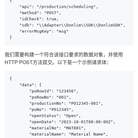
{

    "api": "/production/scheduling",

    "method": "POST",

    "idCheck": true,

    "sdk": "\\Adapter\\Donlim\\SDK\\DonlimSDK",

    "errorMsgKey": "msg"

}
我们需要构建一个符合该接口要求的数据对象，并使用
HTTP POST方法提交。以下是一个示例请求体：
{

    "data": {

        "poRowId": "123456",

        "poRowNo": "001",

        "productionNo": "PO12345-001",

        "poNo": "PO12345",

        "openStatus": "Open",

        "openDate": "2023-10-01T08:00:00Z",

        "materialNo": "MAT001",

        "materialName": "Material Name",
