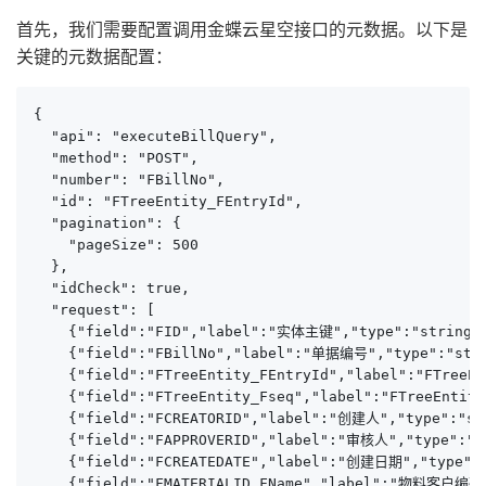
首先，我们需要配置调用金蝶云星空接口的元数据。以下是
关键的元数据配置：
{

  "api": "executeBillQuery",

  "method": "POST",

  "number": "FBillNo",

  "id": "FTreeEntity_FEntryId",

  "pagination": {

    "pageSize": 500

  },

  "idCheck": true,

  "request": [

    {"field":"FID","label":"实体主键","type":"string",
    {"field":"FBillNo","label":"单据编号","type":"strin
    {"field":"FTreeEntity_FEntryId","label":"FTreeEn
    {"field":"FTreeEntity_Fseq","label":"FTreeEntity
    {"field":"FCREATORID","label":"创建人","type":"str
    {"field":"FAPPROVERID","label":"审核人","type":"st
    {"field":"FCREATEDATE","label":"创建日期","type":"s
    {"field":"FMATERIALID_FName","label":"物料客户编码",