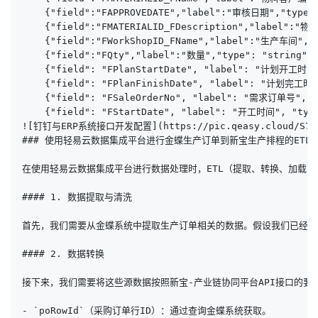
    {"field":"FAPPROVEDATE","label":"审核日期","type":"
    {"field":"FMATERIALID_FDescription","label":"物
    {"field":"FWorkShopID_FName","label":"生产车间","ty
    {"field":"FQty","label":"数量","type": "string", 
    {"field": "FPlanStartDate", "label": "计划开工时间",
    {"field": "FPlanFinishDate", "label": "计划完工时间"
    {"field": "FSaleOrderNo", "label": "需求订单号", "t
    {"field": "FStartDate", "label": "开工时间", "type"
![钉钉与ERP系统接口开发配置](https://pic.qeasy.cloud/S7.png
### 使用轻易云数据集成平台进行金蝶生产订单到新宝生产排程的ETL转
在使用轻易云数据集成平台进行数据处理时，ETL（提取、转换、加载）
#### 1. 数据提取与清洗

首先，我们需要从金蝶系统中提取生产订单相关的数据。假设我们已经完
#### 2. 数据转换

接下来，我们需要将这些源数据按照新宝-产业链协同平台API接口的要
- `poRowId`（采购订单行ID）：通过查询金蝶系统获取。
