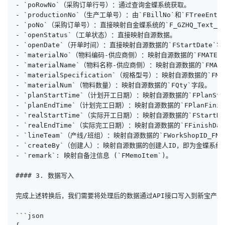
- `poRowNo`（采购订单行号）：通过查询金蝶系统获取。

- `productionNo`（生产工单号）：由`FBillNo`和`FTreeEnti
- `poNo`（采购订单号）：直接映射自金蝶系统的`F_GZHQ_Text_KH
- `openStatus`（工单状态）：直接映射自源数据。

- `openDate`（开单时间）：直接映射自源数据的`FStartDate`字
- `materialNo`（物料编码-供应商侧）：映射自源数据的`FMATERIA
- `materialName`（物料名称-供应商侧）：映射自源数据的`FMATERI
- `materialSpecification`（规格型号）：映射自源数据的`FMATE
- `materialNum`（物料数量）：映射自源数据的`FQty`字段。

- `planStartTime`（计划开工日期）：映射自源数据的`FPlanStar
- `planEndTime`（计划完工日期）：映射自源数据的`FPlanFinish
- `realStartTime`（实际开工日期）：映射自源数据的`FStartDa
- `realEndTime`（实际完工日期）：映射自源数据的`FFinishDat
- `lineTeam`（产线/班组）：映射自源数据的`FWorkShopID_FNam
- `createBy`（创建人）：映射自源数据的创建人ID，即为金蝶系统中的用
- `remark`: 映射自备注信息 (`FMemoItem`)。

#### 3. 数据写入

完成上述转换后，我们需要将处理后的数据通过API接口写入到新宝产业链
```json
