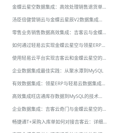
金蝶云星空数据集成：高效处理销售退货单数据的解决方案
汤臣倍健营销云与金蝶云星辰V2数据集成解决方案
零售业务销售数据高效集成：吉客云与金蝶云星空对接
如何通过轻易云实现金蝶云星空与领星ERP的数据集成
使用轻易云平台实现吉客云和金蝶云星空的数据对接
企业数据集成最佳实践：从聚水潭到MySQL
有效数据集成：领星ERP与轻易云数据集成平台案例
高效集成旺店通库存数据到MySQL的技术详解
企业数据集成：吉客云奇门与金蝶云星空的无缝对接实践
畅捷通T+采购入库单如何对接吉客云：详细解析