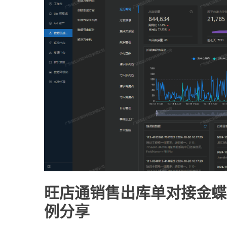
旺店通销售出库单对接金蝶
例分享