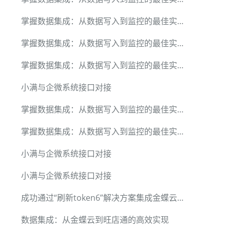
掌握数据集成：从数据写入到监控的最佳实践
掌握数据集成：从数据写入到监控的最佳实践
掌握数据集成：从数据写入到监控的最佳实践
小满与企微系统接口对接
掌握数据集成：从数据写入到监控的最佳实践
掌握数据集成：从数据写入到监控的最佳实践
小满与企微系统接口对接
小满与企微系统接口对接
成功通过“刷新token6”解决方案集成金蝶云星辰V2数据
数据集成：从金蝶云到旺店通的高效实现