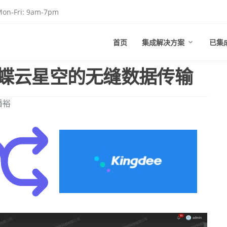
on-Fri: 9am-7pm
首页
集成解决方案
已集
蝶云星空的无缝数据传输
潘裕