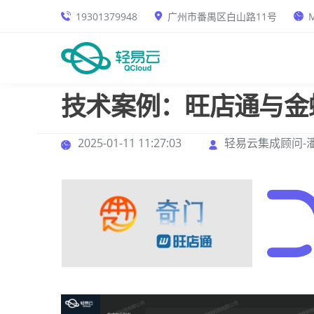
19301379948
广州市番禺区白山路11号
M
技术案例：旺店通与金
2025-01-11 11:27:03
轻易云集成顾问-