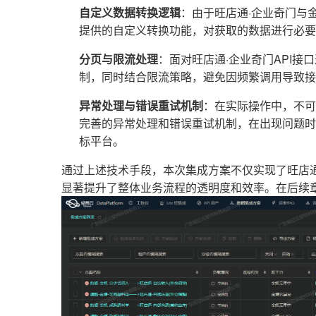
自定义数据转换逻辑
：由于旺店通·企业奇门与
提供的自定义转换功能，对获取的数据进行必要
分页与限流处理
：面对旺店通·企业奇门API
制，同时结合限流策略，避免因频繁调用导致接
异常处理与错误重试机制
：在实际操作中，不可
完善的异常处理和错误重试机制，在出现问题时
标平台。
通过上述技术手段，本次集成方案不仅实现了旺店
显著提升了整体业务流程的透明度和效率。在后续