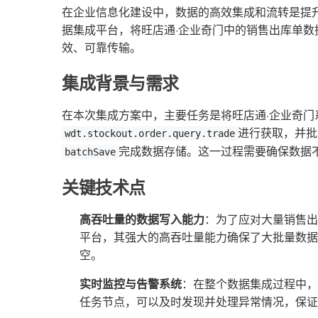
在企业信息化建设中，数据的高效集成和流转是提
据集成平台，将旺店通·企业奇门中的销售出库单
效、可靠传输。
集成背景与需求
在本次集成方案中，主要任务是将旺店通·企业奇门
进行获取，并批
wdt.stockout.order.query.trade
完成数据存储。这一过程需要确保数据
batchSave
关键技术点
高吞吐量的数据写入能力
：为了应对大量销售出
平台，其强大的高吞吐量能力确保了大批量数据
空。
实时监控与告警系统
：在整个数据集成过程中，
任务节点，可以及时发现并处理异常情况，保证