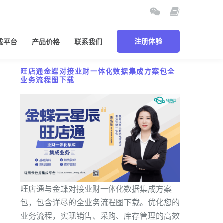
成平台
产品价格
联系我们
注册体验
旺店通金蝶对接业财一体化数据集成方案包全
业务流程图下载
旺店通与金蝶对接业财一体化数据集成方案
包，包含详尽的全业务流程图下载。优化您的
业务流程，实现销售、采购、库存管理的高效