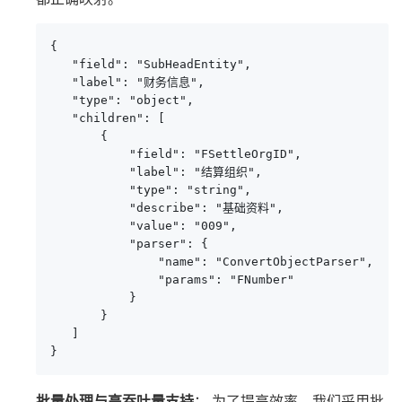
{

   "field": "SubHeadEntity",

   "label": "财务信息",

   "type": "object",

   "children": [

       {

           "field": "FSettleOrgID",

           "label": "结算组织",

           "type": "string",

           "describe": "基础资料",

           "value": "009",

           "parser": {

               "name": "ConvertObjectParser",

               "params": "FNumber"

           }

       }

   ]

}
批量处理与高吞吐量支持
： 为了提高效率，我们采用批