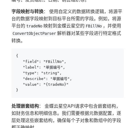
字段映射与转换
： 使用自定义的数据转换逻辑，将源平
台的数据字段映射到目标平台所需的字段。例如，将源
平台的
映射到金蝶云星空的
，并使用
tradeNo
FBillNo
解析器对某些字段进行特定格式
ConvertObjectParser
转换。
{

   "field": "FBillNo",

   "label": "单据编号",

   "type": "string",

   "describe": "单据编号",

   "value": "{tradeNo}"

}
处理嵌套结构
： 金蝶云星空API请求中包含嵌套结构，
如财务信息和明细信息。我们需要根据元数据配置，逐
层处理这些嵌套结构，确保每个子对象和数组中的字段
都正确映射。