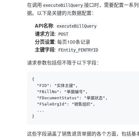
在调用
接口时，需要配置一系列
executeBillQuery
据。以下是关键的元数据配置：
API名称
:
executeBillQuery
请求方法
:
POST
分页设置
: 每页100条记录
主键字段
:
FEntity_FENTRYID
请求参数包括但不限于以下字段：
{

  "FID": "实体主键",

  "FBillNo": "单据编号",

  "FDocumentStatus": "单据状态",

  "FSaleOrgId": "销售组织",

  ...

}
这些字段涵盖了销售退货单据的各个方面，包括基