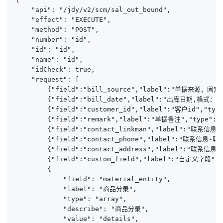
    "api": "/jdy/v2/scm/sal_out_bound",

    "effect": "EXECUTE",

    "method": "POST",

    "number": "id",

    "id": "id",

    "name": "id",

    "idCheck": true,

    "request": [

        {"field":"bill_source","label":"单据来源，固定
        {"field":"bill_date","label":"出库日期,格式：201
        {"field":"customer_id","label":"客户id","type
        {"field":"remark","label":"单据备注","type":"st
        {"field":"contact_linkman","label":"联系信息-联
        {"field":"contact_phone","label":"联系信息-联系
        {"field":"contact_address","label":"联系信息-详
        {"field":"custom_field","label":"自定义字段","t
        {

            "field": "material_entity",

            "label": "商品分录",

            "type": "array",

            "describe": "商品分录",

            "value": "details",
