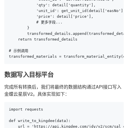
            'qty': detail['quantity'],

            'unit_id': get_unit_id(detail['easNo']),

            'price': detail['price'],

            # 更多字段...

        }

        transformed_details.append(transformed_detail
    return transformed_details

# 示例调用

transformed_materials = transform_material_entity(de
数据写入目标平台
完成所有转换后，我们将最终的数据结构通过API接口写入
金蝶云星辰V2。具体实现如下：
import requests

def write_to_kingdee(data):

    url = 'https://api.kingdee.com/jdy/v2/scm/sal_ou