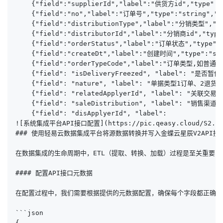
    {"field":"supplierId","label":"供货方id","type":"s
    {"field":"no","label":"订单号","type":"string","de
    {"field":"distributionType","label":"分销类型","typ
    {"field":"distributorId","label":"分销商id","type"
    {"field":"orderStatus","label":"订单状态","type":"s
    {"field":"createDt","label":"创建时间","type":"stri
    {"field":"orderTypeCode","label":"订单类型,如普通订
    {"field": "isDeliveryFreezed", "label": "是否暂停发
    {"field": "nature", "label": "单据类型1订单、2退货", "
    {"field": "relatedApplyerId", "label": "关联交易经销
    {"field": "saleDistribution", "label": "销售渠道", 
    {"field": "disApplyerId", "label": 

![系统集成平台API接口配置](https://pic.qeasy.cloud/S2.png~
### 使用轻易云数据集成平台将源数据转换并写入金蝶云星辰V2API接口
在数据集成的生命周期中，ETL（提取、转换、加载）过程是至关重要的
#### 配置API接口元数据

在配置过程中，我们需要根据提供的元数据配置，确保每个字段都正确映
```json

{
