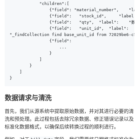
            "children":[

                {"field": "material_number",    "la
                {"field":   "stock_id",     "label"
                {"field":   "qty",  "label":    "数量
                {"field":   "unit_id",  "label
"_findCollection find base_unit_id from 72029be6-c55
                {"field":

                    ...

                }

            ]

        }

    ]

}
数据请求与清洗
首先，我们从源系统中提取原始数据，并对其进行必要的清
洗和预处理。此过程包括去除冗余数据、修正错误记录以及
标准化数据格式，以确保后续转换过程的顺利进行。