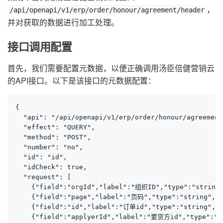
，
/api/openapi/v1/erp/order/honour/agreement/header
并对获取的数据进行加工处理。
接口调用配置
首先，我们需要配置元数据，以便正确调用汤臣倍健营销云
的API接口。以下是该接口的元数据配置：
{

  "api": "/api/openapi/v1/erp/order/honour/agreement
  "effect": "QUERY",

  "method": "POST",

  "number": "no",

  "id": "id",

  "idCheck": true,

  "request": [

    {"field":"orgId","label":"组织ID","type":"string",
    {"field":"page","label":"页码","type":"string","d
    {"field":"id","label":"订单id","type":"string","d
    {"field":"applyerId","label":"要货方id","type":"st