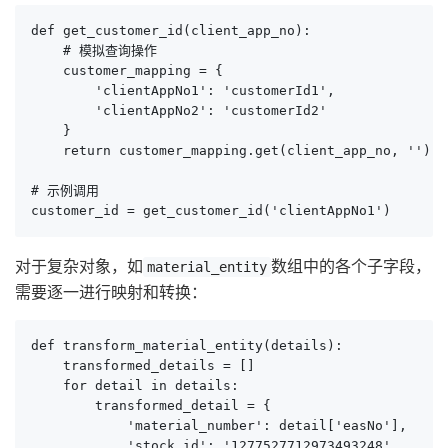
def get_customer_id(client_app_no):

    # 模拟查询操作

    customer_mapping = {

        'clientAppNo1': 'customerId1',

        'clientAppNo2': 'customerId2'

    }

    return customer_mapping.get(client_app_no, '')

# 示例调用

customer_id = get_customer_id('clientAppNo1')
对于复杂对象，如
数组中的各个子字段，
material_entity
需要逐一进行映射和转换：
def transform_material_entity(details):

    transformed_details = []

    for detail in details:

        transformed_detail = {

            'material_number': detail['easNo'],

            'stock_id': '1277527712973493248',
