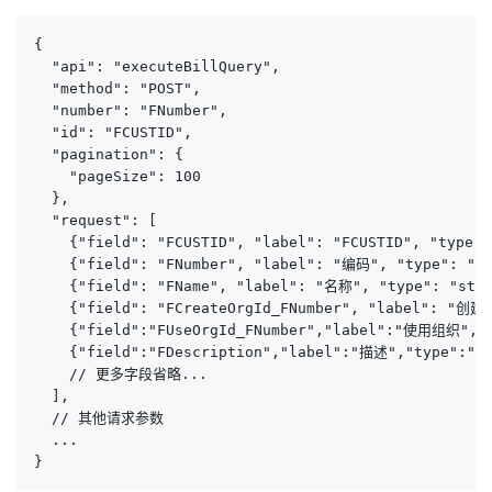
{

  "api": "executeBillQuery",

  "method": "POST",

  "number": "FNumber",

  "id": "FCUSTID",

  "pagination": {

    "pageSize": 100

  },

  "request": [

    {"field": "FCUSTID", "label": "FCUSTID", "type":
    {"field": "FNumber", "label": "编码", "type": "st
    {"field": "FName", "label": "名称", "type": "stri
    {"field": "FCreateOrgId_FNumber", "label": "创建组
    {"field":"FUseOrgId_FNumber","label":"使用组织","ty
    {"field":"FDescription","label":"描述","type":"st
    // 更多字段省略...

  ],

  // 其他请求参数

  ...

}