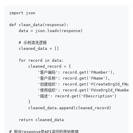
import json

def clean_data(response):

    data = json.loads(response)

    # 示例清洗逻辑

    cleaned_data = []

    for record in data:

        cleaned_record = {

            '客户编码': record.get('FNumber'),

            '客户名称': record.get('FName'),

            '创建组织': record.get('FCreateOrgId_FNumb
            '使用组织': record.get('FUseOrgId_FNumber'
            '描述': record.get('FDescription')

        }

        cleaned_data.append(cleaned_record)

    return cleaned_data

# 假设response是API返回的原始数据
