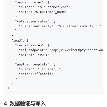
    "mapping_rules": {

      "number": "$.customer_code",

      "name": "$.customer_name"

    },

    "validation_rules": {

      "number_not_empty": "$.customer_code != ''"

    }

  },

  "load": {

    "target_system": {

      "api_endpoint": "/api/v1/writeEmptyOperation",

      "method": "POST"

    },

    "payload_template": {

      "number": "{{number}}",

      "name": "{{name}}"

    }

  }

}
4. 数据验证与写入