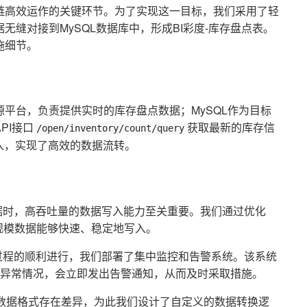
链高效运作的关键环节。为了实现这一目标，我们采用了轻
缝对接到MySQL数据库中，形成BI彩度-库存盘点表。
施细节。
平台，负责提供实时的库存盘点数据；MySQL作为目标
PI接口
获取最新的库存信
/open/inventory/count/query
入，实现了高效的数据流转。
据时，高吞吐量的数据写入能力至关重要。我们通过优化
规模数据能够快速、稳定地写入。
过程的顺利进行，我们部署了集中监控和告警系统。该系统
异常情况，会立即发出告警通知，从而及时采取措施。
间的数据格式存在差异，为此我们设计了自定义的数据转换逻