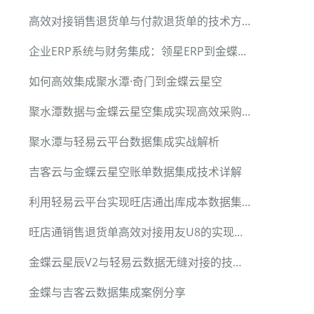
高效对接销售退货单与付款退货单的技术方案
企业ERP系统与财务集成：领星ERP到金蝶云星空的实践
如何高效集成聚水潭·奇门到金蝶云星空
聚水潭数据与金蝶云星空集成实现高效采购入库单同步
聚水潭与轻易云平台数据集成实战解析
吉客云与金蝶云星空账单数据集成技术详解
利用轻易云平台实现旺店通出库成本数据集成和BI分析
旺店通销售退货单高效对接用友U8的实现方法
金蝶云星辰V2与轻易云数据无缝对接的技术挑战与解决方案
金蝶与吉客云数据集成案例分享