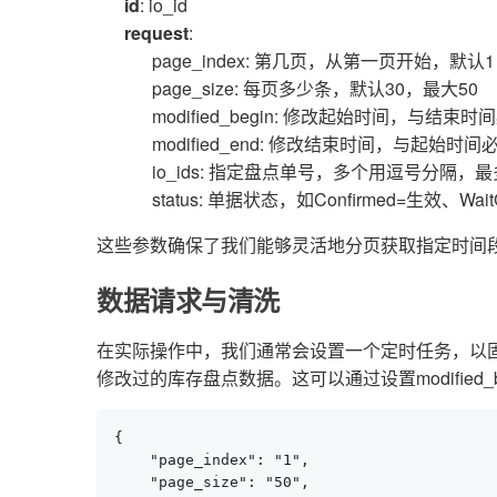
id
: io_id
request
:
page_index: 第几页，从第一页开始，默认1
page_size: 每页多少条，默认30，最大50
modified_begin: 修改起始时间，与
modified_end: 修改结束时间，与起
io_ids: 指定盘点单号，多个用逗号分隔
status: 单据状态，如Confirmed=生效、Wai
这些参数确保了我们能够灵活地分页获取指定时间
数据请求与清洗
在实际操作中，我们通常会设置一个定时任务，以
修改过的库存盘点数据。这可以通过设置modified_beg
{

    "page_index": "1",

    "page_size": "50",
