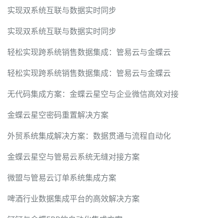
实现双系统互联与数据实时同步
实现双系统互联与数据实时同步
轻松实现跨系统销售数据集成：管易云与金蝶云
轻松实现跨系统销售数据集成：管易云与金蝶云
无代码集成方案：金蝶云星空与企业微信高效对接
金蝶云星空密码重置解决方案
外贸系统集成解决方案：数据贯通与流程自动化
金蝶云星空与管易云系统无缝对接方案
微盟与管易云订单系统集成方案
啤酒行业数据集成平台的高效解决方案