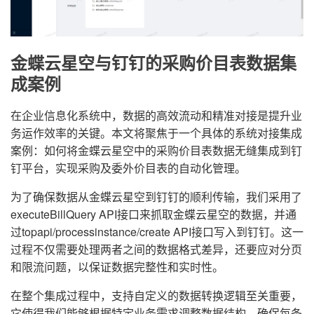
金蝶云星空与钉钉的采购价目表数据集
成案例
在企业信息化系统中，数据的高效流动和精准对接是提升业
务运作效率的关键。本文将聚焦于一个具体的系统对接集成
案例：如何将金蝶云星空中的采购价目表数据无缝集成到钉
钉平台，实现采购及委外价目表的自动化管理。
为了确保数据从金蝶云星空到钉钉的顺利传输，我们采用了
executeBillQuery API接口来抓取金蝶云星空的数据，并通
过topapi/processinstance/create API接口写入到钉钉。这一
过程不仅需要处理两者之间的数据格式差异，还要应对分页
和限流问题，以保证数据完整性和实时性。
在整个集成过程中，支持自定义的数据转换逻辑至关重要，
它使得我们能够根据特定业务需求调整数据结构，确保每条