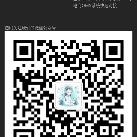
电商OMS系统快速对接
扫码关注我们的微信公众号