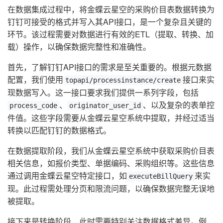
在数据集成过程中，将金蝶云星空的采购价目表数据转换为
钉钉可接受的格式并写入其API接口，是一个复杂且关键的
环节。该过程需要对数据进行有效的ETL（提取、转换、加
载）操作，以确保数据完整性和准确性。
首先，了解钉钉API接口的需求是至关重要的。根据元数据
配置，我们使用
接口来实
topapi/processinstance/create
现数据写入。这一接口要求我们提供一系列字段，包括
、
、以及复杂的表单控
process_code
originator_user_id
件值。这些字段需要从金蝶云星空系统中提取，并经过适当
转换以匹配钉钉的数据格式。
在数据提取阶段，我们从金蝶云星空系统中获取采购价目表
相关信息，如报价类型、单据编码、采购组织等。这些信息
通过调用金蝶云星空特定接口，如
来实
executeBillQuery
现。此过程需处理分页和限流问题，以确保数据完整无误地
被提取。
接下来是转换阶段，此时需要特别关注数据格式差异。例