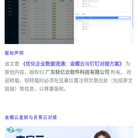
版权声明
该文章
《优化企业数据流通：金蝶云与钉钉对接方案》
为
原创内容，版权归
广东轻亿云软件科技有限公司
所有。 欢
迎转载，但转载时必须在显著位置注明文章出处（包括原文
链接）等信息，以尊重版权。
金蝶云星辰与吉客云对接