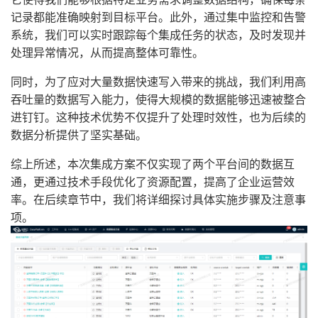
记录都能准确映射到目标平台。此外，通过集中监控和告警
系统，我们可以实时跟踪每个集成任务的状态，及时发现并
处理异常情况，从而提高整体可靠性。
同时，为了应对大量数据快速写入带来的挑战，我们利用高
吞吐量的数据写入能力，使得大规模的数据能够迅速被整合
进钉钉。这种技术优势不仅提升了处理时效性，也为后续的
数据分析提供了坚实基础。
综上所述，本次集成方案不仅实现了两个平台间的数据互
通，更通过技术手段优化了资源配置，提高了企业运营效
率。在后续章节中，我们将详细探讨具体实施步骤及注意事
项。