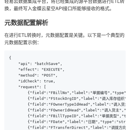
轻易云数据集成平台，将已经集成的源平台数据进行ETL转
换，最终写入金蝶云星空API接口所能够接收的格式。
元数据配置解析
在进行ETL转换时，元数据配置是关键。以下是一个典型的
元数据配置示例：
{

    "api": "batchSave",

    "effect": "EXECUTE",

    "method": "POST",

    "idCheck": true,

    "request": [

        {"field":"FBillNo","label":"单据编号","type":
        {"field":"FStockOrgID","label":"调入库存组织","t
        {"field":"FOwnerTypeIdHead","label":"调入货主
        {"field":"FOwnerIdHead","label":"调入货主","typ
        {"field":"FBillTypeID","label":"单据类型","typ
        {"field":"FDate","label":"日期","type":"strin
        {"field":"FTransferDirect","label":"调拨方向",