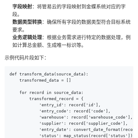
字段映射
：将管易云的字段映射到金蝶系统对应的字
段。
数据类型转换
：确保所有字段的数据类型符合目标系统
要求。
业务逻辑处理
：根据业务需求进行特定的数据处理，例
如计算总金额、生成唯一标识等。
示例代码片段如下：
def transform_data(source_data):

    transformed_data = []

    for record in source_data:

        transformed_record = {

            'entry_id': record['id'],

            'entry_code': record['code'],

            'warehouse': record['warehouse_code'],

            'supplier': record['supplier_code'],

            'entry_date': convert_date_format(record
            'status': map_status(record['status']),
