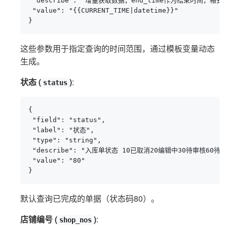
 "describe": "增量获取数据，end_time作为结束时间，格式：yyy
 "value": "{{CURRENT_TIME|datetime}}"

}
这些参数用于指定查询的时间范围，通过模板变量动态
生成。
状态 (
)
:
status
{

 "field": "status",

 "label": "状态",

 "type": "string",

 "describe": "入库单状态 10已取消20编辑中30待审核60
 "value": "80"

}
默认查询已完成的单据（状态码80）。
店铺编号 (
)
:
shop_nos