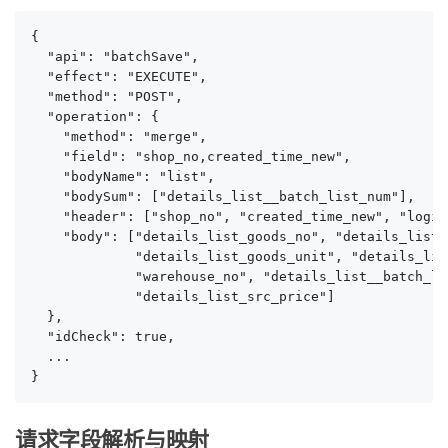
{

  "api": "batchSave",

  "effect": "EXECUTE",

  "method": "POST",

  "operation": {

    "method": "merge",

    "field": "shop_no,created_time_new",

    "bodyName": "list",

    "bodySum": ["details_list__batch_list_num"],

    "header": ["shop_no", "created_time_new", "logis
    "body": ["details_list_goods_no", "details_list_
             "details_list_goods_unit", "details_lis
             "warehouse_no", "details_list__batch_li
             "details_list_src_price"]

  },

  "idCheck": true,

  ...

}
请求字段解析与映射