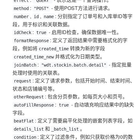
effect
"QUERY"
:
- 使用POST方法进行请求。
method
"POST"
,
,
: 分别指定了订单号和入库单ID等字
number
id
name
段，用于标识和关联数据。
:
- 启用ID检查，确保数据唯一性。
idCheck
true
: 定义了返回结果中需要格式化的字
formatResponse
段，例如将
转换为新的字段
created_time
并格式化为日期类型。
created_time_new
:
- 指定批量
joinBatch
"wdt.stockin.batch.detail"
处理时使用的关联表。
: 定义了请求参数，包括开始时间、结束时间、
request
状态和店铺编号等。
: 包含分页参数，如每页大小和页号。
otherRequest
:
- 自动填充响应结果中的缺失
autoFillResponse
true
字段。
: 定义了需要扁平化处理的嵌套列表字段，如
beatFlat
和
。
details_list
_batch_list
: 定义了过滤条件，例如只获取价格为0的数
condition