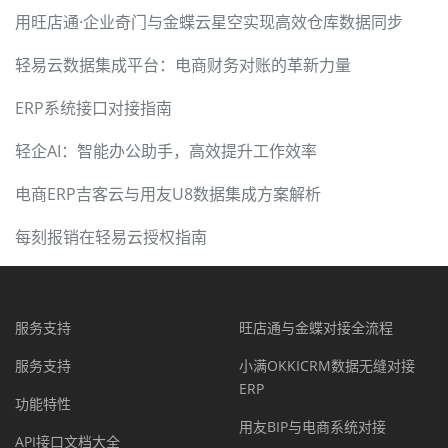
用旺店通·企业奇门与金蝶云星空实现高效仓库数据同步
轻易云数据集成平台：电商财务对账的革新力量
ERP系统接口对接指南
轻企AI：智能办公助手，高效提升工作效率
电商ERP吉客云与用友U8数据集成方案解析
每刻报销在轻易云授权指南
服务支持
旺店通与金蝶对接全流程
服务支持
小满OKKICRM数据无缝对接
ERP
功能特性
用友BIP与电商系统对接
API接口文档大全