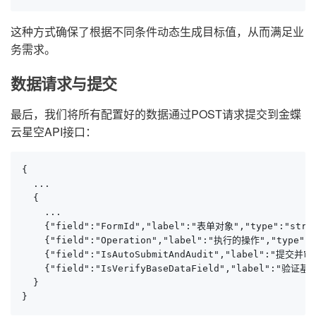
这种方式确保了根据不同条件动态生成目标值，从而满足业
务需求。
数据请求与提交
最后，我们将所有配置好的数据通过POST请求提交到金蝶
云星空API接口：
{

  ...

  {

    ...

    {"field":"FormId","label":"表单对象","type":"strin
    {"field":"Operation","label":"执行的操作","type":"
    {"field":"IsAutoSubmitAndAudit","label":"提交并审
    {"field":"IsVerifyBaseDataField","label":
  }

}