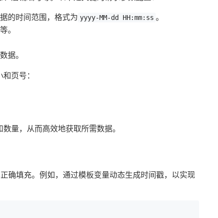
数据的时间范围，格式为
。
yyyy-MM-dd HH:mm:ss
货等。
。
的数据。
小和页号：
。
和数量，从而高效地获取所需数据。
已正确填充。例如，通过模板变量动态生成时间戳，以实现