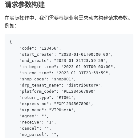
请求参数构建
在实际操作中，我们需要根据业务需求动态构建请求参数。
例如：
{

    "code": "123456",

    "start_create": "2023-01-01T00:00:00",

    "end_create": "2023-01-31T23:59:59",

    "in_begin_time": "2023-01-01T00:00:00",

    "in_end_time": "2023-01-31T23:59:59",

    "shop_code": "shop001",

    "drp_tenant_name": "distributorA",

    "platform_code": "PL1234567890",

    "return_type": "RT001",

    "express_no": "EXP1234567890",

    "vip_name": "VIPUserA",

    "agree": "",

    "receive": "1",

    "cancel": "",

    "no_parcel": "",
