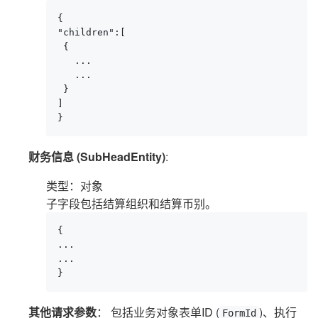
{

"children":[

 {

   ...

   ...

 }

]

}
财务信息 (SubHeadEntity)
:
类型：对象
子字段包括结算组织和结算币别。
{

...

...

}
其他请求参数
： 包括业务对象表单ID (
)、执行
FormId