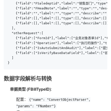
    {"field":"FSaledeptid","label":"销售部门","type":"s
    {"field":"FHeadNote","label":"","type":"","descr
    {"field":"","label":"","type":"","describe":"","
    {"field":[],"label":[],"type":[],"describe":[],"
    {"field":[],"label":[],"type":[],"describe":[]}

  ],

  "otherRequest":[

    {"field":["FormId"],"label":["业务对象表单Id"],"typ
    {"field":["Operation"],"label":["执行的操作"],"typ
    {"field":["IsAutoSubmitAndAudit"],"label":["提
    {"field":["IsVerifyBaseDataField"],"label":["
  ]

}
数据字段解析与转换
单据类型 (FBillTypeID)
:
配置：
{"name": "ConvertObjectParser",
"params": "FNumber"}