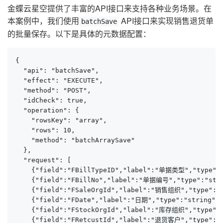
金蝶云星空提供了丰富的API接口来支持各种业务场景。在
本案例中，我们使用
API接口来实现销售退货单
batchSave
的批量保存。以下是具体的元数据配置：
{

  "api": "batchSave",

  "effect": "EXECUTE",

  "method": "POST",

  "idCheck": true,

  "operation": {

    "rowsKey": "array",

    "rows": 10,

    "method": "batchArraySave"

  },

  "request": [

    {"field":"FBillTypeID","label":"单据类型","type":"
    {"field":"FBillNo","label":"单据编号","type":"str
    {"field":"FSaleOrgId","label":"销售组织","type":"s
    {"field":"FDate","label":"日期","type":"string","
    {"field":"FStockOrgId","label":"库存组织","type":"
    {"field":"FRetcustId","label":"退货客户","type":"s