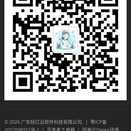
©
2026
广东轻亿云软件科技有限公司
.
|
粤ICP备
2022098322号-1
|
开发者工具箱
|
轻易云Demo环境