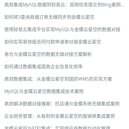
高效集成MySQL数据到轻易云：官网信息提交到Bing案例详解
如何将3查询商城订单无缝同步到金蝶云星空
使用轻易云集成平台实现MySQL与金蝶云星空的数据对接
如何实现易快报合同付款申请单对接金蝶云星空
易仓与金蝶云星空的数据无缝对接方案解析
如何通过数据集成提高企业信息化效率
高效数据集成：从金蝶云星空到国药WMS的实现方案
MySQL与金蝶云星空数据集成技术案例
高效解决数据对接难题：旺店通与金蝶系统无缝集成案例
企业财务管理：从每刻到金蝶云星空的报销单集成案例
金蝶云星空与钉钉集成：实现供应商数据自动化管理