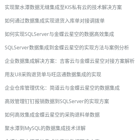
实现聚水潭数据无缝集成至KIS私有云的技术解决方案
如何通过数据集成实现退货入库单对接调拨单
如何实现SQLServer与金蝶云星空的数据高效集成
SQLServer数据集成到金蝶云星空的实现方法与案例分析
企业数据集成解决方案：吉客云与金蝶云星空对接方案解析
用友U8采购退货单与旺店通数据集成的实现
企业仓库管理优化：简道云与金蝶云星空的数据集成
高效管理钉钉报销数据到SQLServer的实现方案
如何高效集成金蝶云星空的采购退料单数据
聚水潭到MySQL的数据集成技术详解