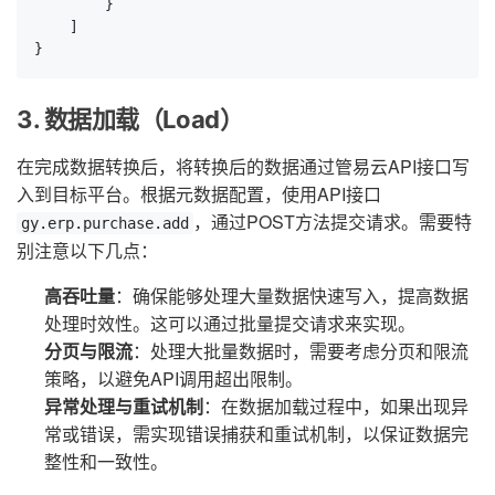
        }

    ]

}
3. 数据加载（Load）
在完成数据转换后，将转换后的数据通过管易云API接口写
入到目标平台。根据元数据配置，使用API接口
，通过POST方法提交请求。需要特
gy.erp.purchase.add
别注意以下几点：
高吞吐量
：确保能够处理大量数据快速写入，提高数据
处理时效性。这可以通过批量提交请求来实现。
分页与限流
：处理大批量数据时，需要考虑分页和限流
策略，以避免API调用超出限制。
异常处理与重试机制
：在数据加载过程中，如果出现异
常或错误，需实现错误捕获和重试机制，以保证数据完
整性和一致性。