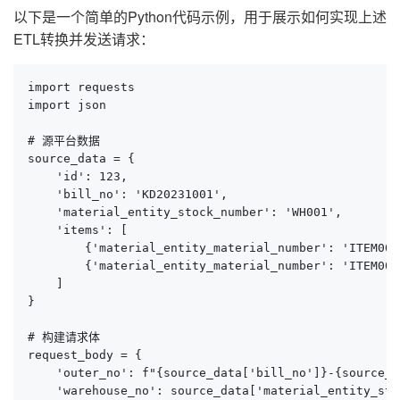
以下是一个简单的Python代码示例，用于展示如何实现上述
ETL转换并发送请求：
import requests

import json

# 源平台数据

source_data = {

    'id': 123,

    'bill_no': 'KD20231001',

    'material_entity_stock_number': 'WH001',

    'items': [

        {'material_entity_material_number': 'ITEM001
        {'material_entity_material_number': 'ITEM002
    ]

}

# 构建请求体

request_body = {

    'outer_no': f"{source_data['bill_no']}-{source_d
    'warehouse_no': source_data['material_entity_sto