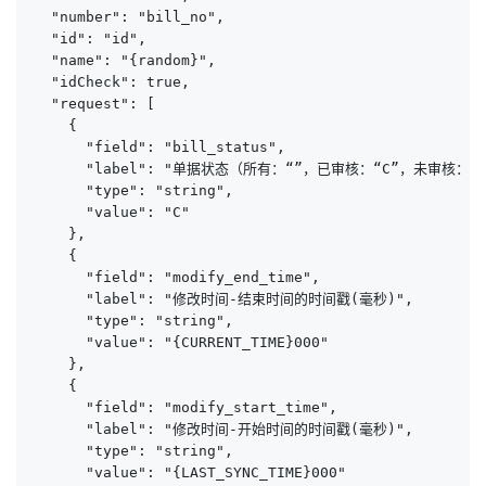
  "number": "bill_no",

  "id": "id",

  "name": "{random}",

  "idCheck": true,

  "request": [

    {

      "field": "bill_status",

      "label": "单据状态（所有：“”，已审核：“C”，未审核：“Z”
      "type": "string",

      "value": "C"

    },

    {

      "field": "modify_end_time",

      "label": "修改时间-结束时间的时间戳(毫秒)",

      "type": "string",

      "value": "{CURRENT_TIME}000"

    },

    {

      "field": "modify_start_time",

      "label": "修改时间-开始时间的时间戳(毫秒)",

      "type": "string",

      "value": "{LAST_SYNC_TIME}000"
