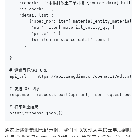
    'remark': f"金蝶其他出库单对接-{source_data['bill_no
    'is_check': 1,

    'detail_list': [

        {'spec_no': item['material_entity_material_n
         'num': item['material_entity_qty'], 

         'price': ''}

         for item in source_data['items']

     ],

     ...

}

# 设置目标API URL

api_url = 'https://api.wangdian.cn/openapi2/wdt.stoc
# 发送POST请求

response = requests.post(api_url, json=request_body)

# 打印响应结果

print(response.json())
通过上述步骤和代码示例，我们可以实现从金蝶云星辰到旺