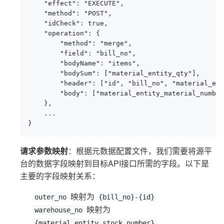
    "effect": "EXECUTE",

    "method": "POST",

    "idCheck": true,

    "operation": {

        "method": "merge",

        "field": "bill_no",

        "bodyName": "items",

        "bodySum": ["material_entity_qty"],

        "header": ["id", "bill_no", "material_ent
        "body": ["material_entity_material_number
    },

    ...

}
请求参数映射
：根据元数据配置文件，我们需要将源平
台的数据字段映射到目标API接口所需的字段。以下是
主要的字段映射关系：
映射为
outer_no
{bill_no}-{id}
映射为
warehouse_no
{material_entity_stock_number}