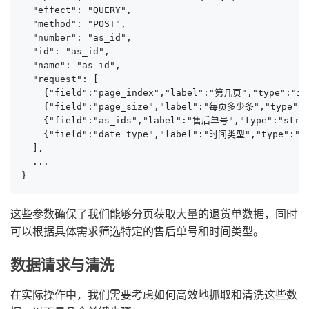
  "effect": "QUERY",

  "method": "POST",

  "number": "as_id",

  "id": "as_id",

  "name": "as_id",

  "request": [

    {"field":"page_index","label":"第几页","type":"
    {"field":"page_size","label":"每页多少条","type":"
    {"field":"as_ids","label":"售后单号","type":"strin
    {"field":"date_type","label":"时间类型","type":"st
  ],

  ...

}
这些参数确保了我们能够分页获取大量的退货单数据，同时
可以根据具体需求筛选特定的售后单号和时间类型。
数据请求与清洗
在实际操作中，我们需要考虑如何高效地抓取和清洗这些数