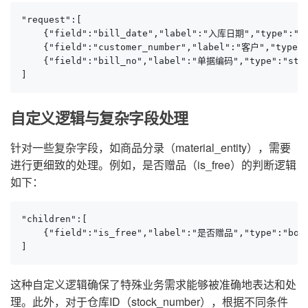
"request":[

    {"field":"bill_date","label":"入库日期","type":"s
    {"field":"customer_number","label":"客户","type":
    {"field":"bill_no","label":"单据编码","type":"str
]
自定义逻辑与复杂字段处理
针对一些复杂字段，如商品分录（material_entity），需要
进行更细致的处理。例如，是否赠品（is_free）的判断逻辑
如下：
"children":[

    {"field":"is_free","label":"是否赠品","type":"bool
]
这种自定义逻辑确保了特殊业务需求能够被准确地表达和处
理。此外，对于仓库ID（stock_number），根据不同条件