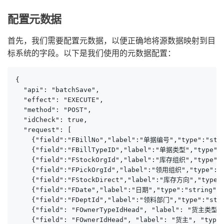
配置元数据
首先，我们需要配置元数据，以便正确地将源数据映射到目
标系统的字段。以下是我们使用的元数据配置：
{

  "api": "batchSave",

  "effect": "EXECUTE",

  "method": "POST",

  "idCheck": true,

  "request": [

    {"field":"FBillNo","label":"单据编号","type":"str
    {"field":"FBillTypeID","label":"单据类型","type"
    {"field":"FStockOrgId","label":"库存组织","type":"s
    {"field":"FPickOrgId","label":"领用组织","type":"s
    {"field":"FStockDirect","label":"库存方向","type":
    {"field":"FDate","label":"日期","type":"string","
    {"field":"FDeptId","label":"领料部门","type":"stri
    {"field": "FOwnerTypeIdHead", "label": "货主类型"
    {"field": "FOwnerIdHead", "label": "货主", "type