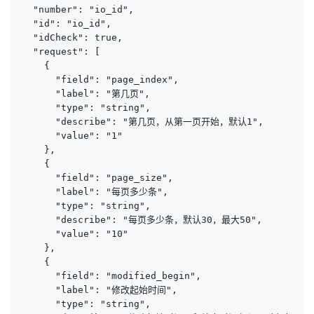
  "number": "io_id",

  "id": "io_id",

  "idCheck": true,

  "request": [

    {

      "field": "page_index",

      "label": "第几页",

      "type": "string",

      "describe": "第几页，从第一页开始，默认1",

      "value": "1"

    },

    {

      "field": "page_size",

      "label": "每页多少条",

      "type": "string",

      "describe": "每页多少条，默认30，最大50",

      "value": "10"

    },

    {

      "field": "modified_begin",

      "label": "修改起始时间",

      "type": "string",
