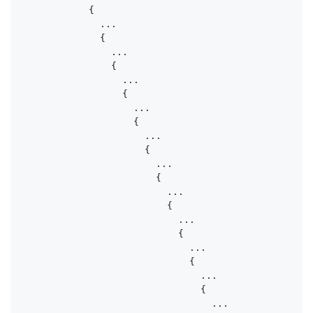
            {

              ...

              {

                ...

                {

                  ...

                  {

                    ...

                    {

                      ...

                      {

                        ...

                        {

                          ...

                          {

                            ...

                            {

                              ...

                              {

                                ...

                                {

                                  ...
