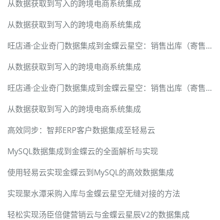
从数据获取到写入的跨境电商系统集成
从数据获取到写入的跨境电商系统集成
旺店通·企业奇门数据集成到金蝶云星空：销售出库（寄售业务）案例分享
从数据获取到写入的跨境电商系统集成
旺店通·企业奇门数据集成到金蝶云星空：销售出库（寄售业务）案例分享
从数据获取到写入的跨境电商系统集成
高效同步：智邦ERP客户数据集成至轻易云
MySQL数据集成到金蝶云的全面解析与实现
使用轻易云实现金蝶云到MySQL的高效数据集成
实现聚水潭采购入库与金蝶云星空无缝对接的方法
轻松实现汤臣倍健营销云与金蝶云星辰V2的数据集成