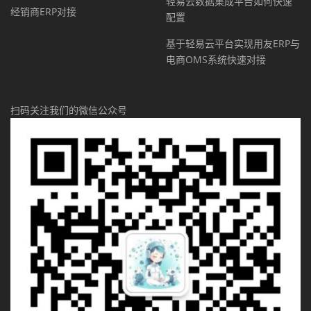
轻易云数据集成平台如何快速
经销商ERP对接
配置
基于轻易云平台实现用友ERP与
电商OMS系统快速对接
扫码关注我们的微信公众号