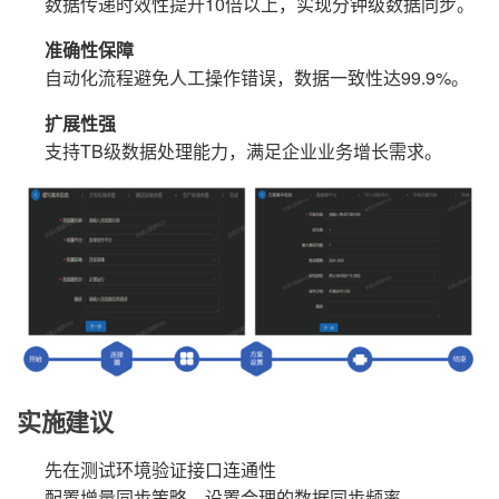
数据传递时效性提升10倍以上，实现分钟级数据同步。
准确性保障
自动化流程避免人工操作错误，数据一致性达99.9%。
扩展性强
支持TB级数据处理能力，满足企业业务增长需求。
实施建议
先在测试环境验证接口连通性
配置增量同步策略，设置合理的数据同步频率