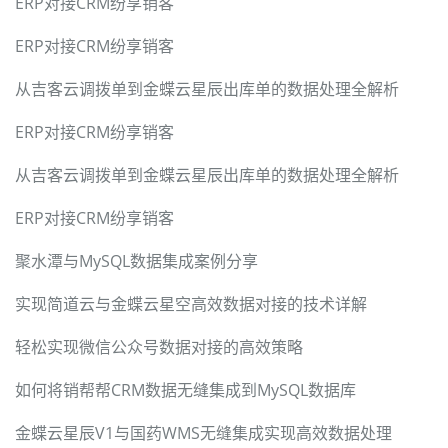
ERP对接CRM纷享销客
ERP对接CRM纷享销客
从吉客云调拨单到金蝶云星辰出库单的数据处理全解析
ERP对接CRM纷享销客
从吉客云调拨单到金蝶云星辰出库单的数据处理全解析
ERP对接CRM纷享销客
聚水潭与MySQL数据集成案例分享
实现简道云与金蝶云星空高效数据对接的技术详解
轻松实现微信公众号数据对接的高效策略
如何将销帮帮CRM数据无缝集成到MySQL数据库
金蝶云星辰V1与国药WMS无缝集成实现高效数据处理