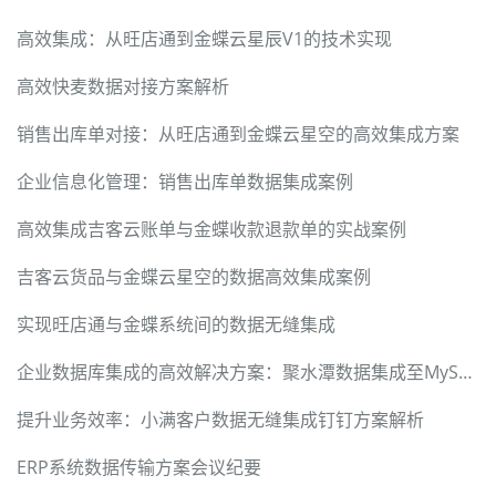
高效集成：从旺店通到金蝶云星辰V1的技术实现
高效快麦数据对接方案解析
销售出库单对接：从旺店通到金蝶云星空的高效集成方案
企业信息化管理：销售出库单数据集成案例
高效集成吉客云账单与金蝶收款退款单的实战案例
吉客云货品与金蝶云星空的数据高效集成案例
实现旺店通与金蝶系统间的数据无缝集成
企业数据库集成的高效解决方案：聚水潭数据集成至MySQL
提升业务效率：小满客户数据无缝集成钉钉方案解析
ERP系统数据传输方案会议纪要