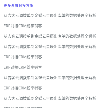
更多系统对接方案
从吉客云调拨单到金蝶云星辰出库单的数据处理全解析
ERP对接CRM纷享销客
从吉客云调拨单到金蝶云星辰出库单的数据处理全解析
从吉客云调拨单到金蝶云星辰出库单的数据处理全解析
ERP对接CRM纷享销客
ERP对接CRM纷享销客
从吉客云调拨单到金蝶云星辰出库单的数据处理全解析
ERP对接CRM纷享销客
从吉客云调拨单到金蝶云星辰出库单的数据处理全解析