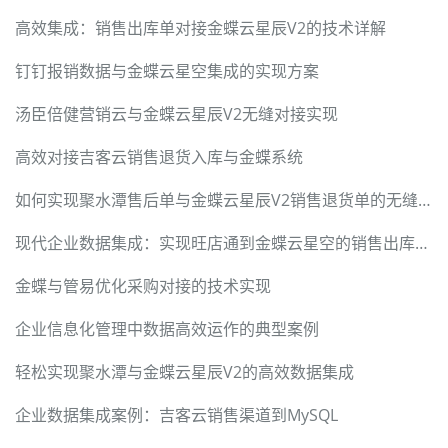
高效集成：销售出库单对接金蝶云星辰V2的技术详解
钉钉报销数据与金蝶云星空集成的实现方案
汤臣倍健营销云与金蝶云星辰V2无缝对接实现
高效对接吉客云销售退货入库与金蝶系统
如何实现聚水潭售后单与金蝶云星辰V2销售退货单的无缝对接
现代企业数据集成：实现旺店通到金蝶云星空的销售出库单自动化
金蝶与管易优化采购对接的技术实现
企业信息化管理中数据高效运作的典型案例
轻松实现聚水潭与金蝶云星辰V2的高效数据集成
企业数据集成案例：吉客云销售渠道到MySQL