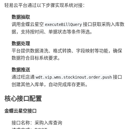
轻易云平台通过以下步骤实现系统对接：
数据抽取
调用金蝶云星空
接口获取采购入库数
executeBillQuery
据，支持按时间、单据状态等条件筛选。
数据处理
平台提供数据清洗、格式转换、字段映射等功能，确保
数据符合目标系统要求。
数据推送
通过旺店通
接口
wdt.vip.wms.stockinout.order.push
创建其他入库单，自动完成库存更新。
核心接口配置
金蝶云星空接口
接口名称：采购入库查询