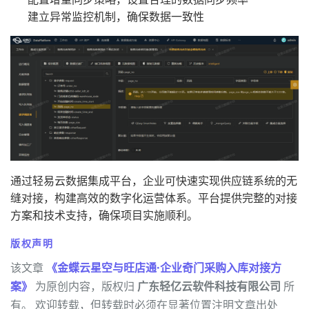
建立异常监控机制，确保数据一致性
通过轻易云数据集成平台，企业可快速实现供应链系统的无
缝对接，构建高效的数字化运营体系。平台提供完整的对接
方案和技术支持，确保项目实施顺利。
版权声明
该文章
《金蝶云星空与旺店通·企业奇门采购入库对接方
案》
为原创内容，版权归
广东轻亿云软件科技有限公司
所
有。 欢迎转载，但转载时必须在显著位置注明文章出处