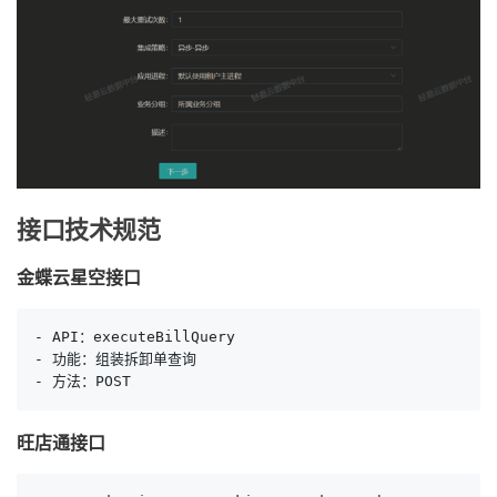
接口技术规范
金蝶云星空接口
- API：executeBillQuery

- 功能：组装拆卸单查询

- 方法：POST
旺店通接口