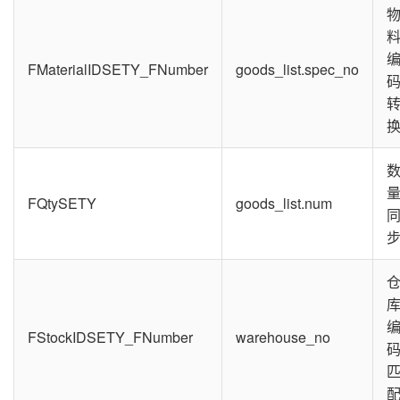
FMaterialIDSETY_FNumber
goods_list.spec_no
FQtySETY
goods_list.num
FStockIDSETY_FNumber
warehouse_no