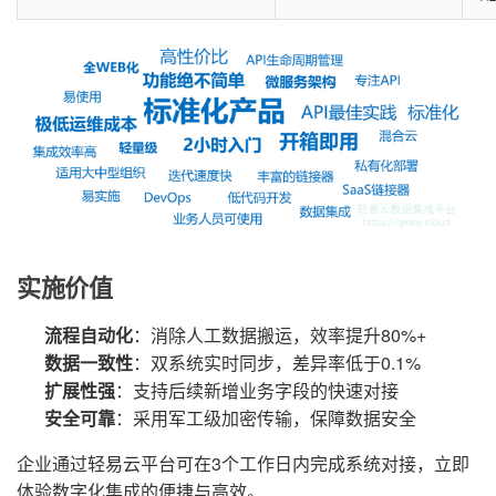
实施价值
流程自动化
：消除人工数据搬运，效率提升80%+
数据一致性
：双系统实时同步，差异率低于0.1%
扩展性强
：支持后续新增业务字段的快速对接
安全可靠
：采用军工级加密传输，保障数据安全
企业通过轻易云平台可在3个工作日内完成系统对接，立即
体验数字化集成的便捷与高效。