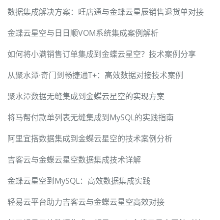
数据集成解决方案：旺店通与金蝶云星辰销售退货单对接
金蝶云星空与日日顺VOM系统集成案例解析
如何将小满销售订单集成到金蝶云星空？技术案例分享
从聚水潭·奇门到畅捷通T+：高效数据对接技术案例
聚水潭数据无缝集成到金蝶云星空的实现方案
将马帮付款单列表无缝集成到MySQL的实践指南
阿里宜搭数据集成到金蝶云星空的技术案例分析
吉客云与金蝶云星空数据集成技术详解
金蝶云星空到MySQL：高效数据集成实践
轻易云平台助力吉客云与金蝶云星空高效对接