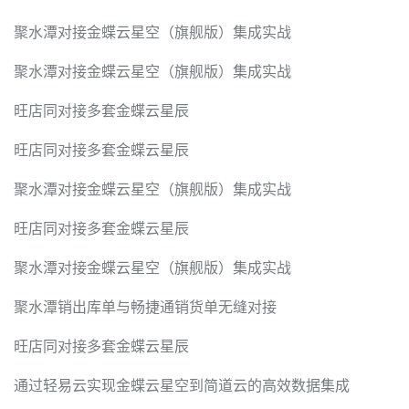
聚水潭对接金蝶云星空（旗舰版）集成实战
聚水潭对接金蝶云星空（旗舰版）集成实战
旺店同对接多套金蝶云星辰
旺店同对接多套金蝶云星辰
聚水潭对接金蝶云星空（旗舰版）集成实战
旺店同对接多套金蝶云星辰
聚水潭对接金蝶云星空（旗舰版）集成实战
聚水潭销出库单与畅捷通销货单无缝对接
旺店同对接多套金蝶云星辰
通过轻易云实现金蝶云星空到简道云的高效数据集成