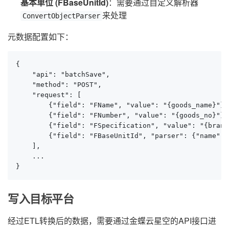
基本单位 (FBaseUnitId)
：需要通过自定义解析器
来处理
ConvertObjectParser
元数据配置如下：
{

    "api": "batchSave",

    "method": "POST",

    "request": [

        {"field": "FName", "value": "{goods_name}"},

        {"field": "FNumber", "value": "{goods_no}"},

        {"field": "FSpecification", "value": "{brand
        {"field": "FBaseUnitId", "parser": {"name": 
    ],

    ...

}
写入目标平台
经过ETL转换后的数据，需要通过金蝶云星空的API接口进