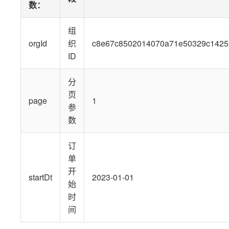
数
：
组
orgId
织
c8e67c8502014070a71e50329c1425
ID
分
页
page
1
参
数
订
单
开
startDt
2023-01-01
始
时
间