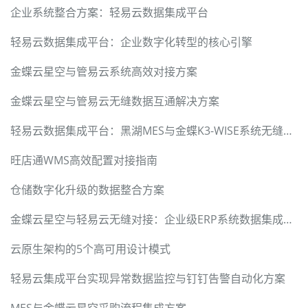
企业系统整合方案：轻易云数据集成平台
轻易云数据集成平台：企业数字化转型的核心引擎
金蝶云星空与管易云系统高效对接方案
金蝶云星空与管易云无缝数据互通解决方案
轻易云数据集成平台：黑湖MES与金蝶K3-WISE系统无缝对接
旺店通WMS高效配置对接指南
仓储数字化升级的数据整合方案
金蝶云星空与轻易云无缝对接：企业级ERP系统数据集成方案
云原生架构的5个高可用设计模式
轻易云集成平台实现异常数据监控与钉钉告警自动化方案