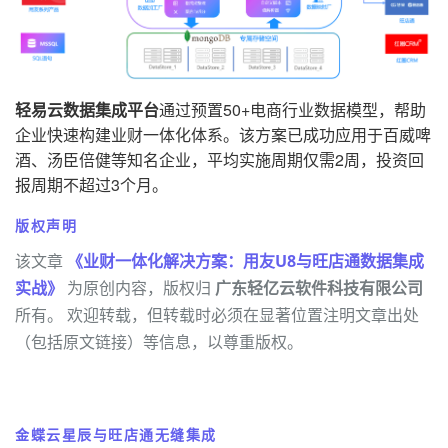
轻易云数据集成平台
通过预置50+电商行业数据模型，帮助
企业快速构建业财一体化体系。该方案已成功应用于百威啤
酒、汤臣倍健等知名企业，平均实施周期仅需2周，投资回
报周期不超过3个月。
版权声明
该文章
《业财一体化解决方案：用友U8与旺店通数据集成
实战》
为原创内容，版权归
广东轻亿云软件科技有限公司
所有。 欢迎转载，但转载时必须在显著位置注明文章出处
（包括原文链接）等信息，以尊重版权。
金蝶云星辰与旺店通无缝集成