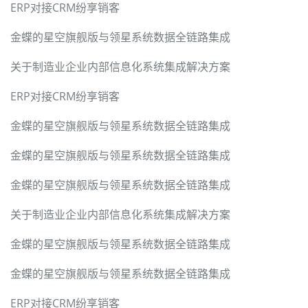
ERP对接CRM纷享销客
金蝶的星空旗舰版与领星系统数据全链路集成
关于制造业企业内部信息化系统集成解决方案
ERP对接CRM纷享销客
金蝶的星空旗舰版与领星系统数据全链路集成
金蝶的星空旗舰版与领星系统数据全链路集成
金蝶的星空旗舰版与领星系统数据全链路集成
关于制造业企业内部信息化系统集成解决方案
金蝶的星空旗舰版与领星系统数据全链路集成
金蝶的星空旗舰版与领星系统数据全链路集成
ERP对接CRM纷享销客