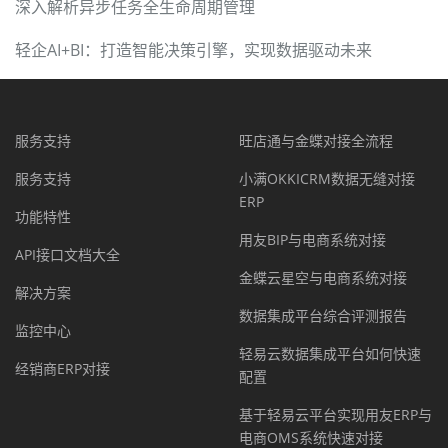
深入解析异步任务全生命周期管理
轻企AI+BI：打造智能决策引擎，实现数据驱动未来
服务支持
旺店通与金蝶对接全流程
服务支持
小满OKKICRM数据无缝对接
ERP
功能特性
用友BIP与电商系统对接
API接口文档大全
金蝶云星空与电商系统对接
解决方案
数据集成平台综合评测报告
监控中心
轻易云数据集成平台如何快速
经销商ERP对接
配置
基于轻易云平台实现用友ERP与
电商OMS系统快速对接