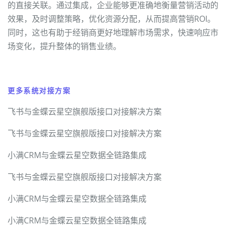
的直接关联。通过集成，企业能够更准确地衡量营销活动的
效果，及时调整策略，优化资源分配，从而提高营销ROI。
同时，这也有助于经销商更好地理解市场需求，快速响应市
场变化，提升整体的销售业绩。
更多系统对接方案
飞书与金蝶云星空旗舰版接口对接解决方案
飞书与金蝶云星空旗舰版接口对接解决方案
小满CRM与金蝶云星空数据全链路集成
飞书与金蝶云星空旗舰版接口对接解决方案
小满CRM与金蝶云星空数据全链路集成
小满CRM与金蝶云星空数据全链路集成