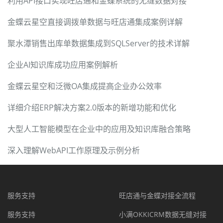
利用API接口实现旺店通和金蝶系统的无缝数据对接
金蝶云星空直接调拨单数据与旺店通集成案例详解
聚水潭销售出库单数据集成到SQLServer的技术详解
企业AI知识库成功应用案例解析
金蝶云星空和泛微OA集成提高企业办公效率
详细介绍ERP解决方案2.0版本的新增功能和优化
大型人工智能模型在企业中的应用及知识库融合策略
深入理解WebAPI工作原理及示例分析
服务支持
旺店通与金蝶对接全流程
服务支持
小满OKKICRM数据无缝对接