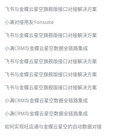
飞书与金蝶云星空旗舰版接口对接解决方案
小满对接用友Yonsuite
飞书与金蝶云星空旗舰版接口对接解决方案
小满CRM与金蝶云星空数据全链路集成
飞书与金蝶云星空旗舰版接口对接解决方案
飞书与金蝶云星空旗舰版接口对接解决方案
飞书与金蝶云星空旗舰版接口对接解决方案
小满CRM与金蝶云星空数据全链路集成
小满CRM与金蝶云星空数据全链路集成
如何实现旺店通与金蝶云星空的自动数据对接