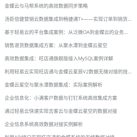
金蝶云与马帮系统的高效数据同步策略
汤臣倍健营销云数据集成到畅捷通T+——实现订单到销货单的自动转换
基于轻易云的平台集成案例：从泛微OA到金蝶云的业务自动化
销售退货数据集成方案：从聚水潭到金蝶云星空
高效数据集成：旺店通旗舰版接入MySQL案例详解
利用轻易云实现旺店通与金蝶云星辰V2数据无缝对接的技术分享
金蝶云星空与聚水潭数据集成：实际案例解析
企业信息化：小满客户数据与钉钉系统高效集成方案
通过轻易云快速实现吉客云与金蝶云星空的数据对接
企业信息系统高效数据对接实例解析