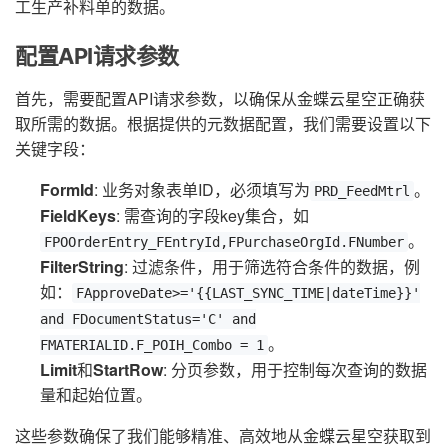
工生产补料单的数据。
配置API请求参数
首先，需要配置API请求参数，以确保从金蝶云星空正确获
取所需的数据。根据提供的元数据配置，我们需要设置以下
关键字段：
FormId
: 业务对象表单ID，必须填写为
。
PRD_FeedMtrl
FieldKeys
: 需查询的字段key集合，如
。
FPOOrderEntry_FEntryId,FPurchaseOrgId.FNumber
FilterString
: 过滤条件，用于筛选符合条件的数据，例
如：
FApproveDate>='{{LAST_SYNC_TIME|dateTime}}'
and FDocumentStatus='C' and
。
FMATERIALID.F_POIH_Combo = 1
Limit
和
StartRow
: 分页参数，用于控制每次查询的数据
量和起始位置。
这些参数确保了我们能够精准、高效地从金蝶云星空获取到