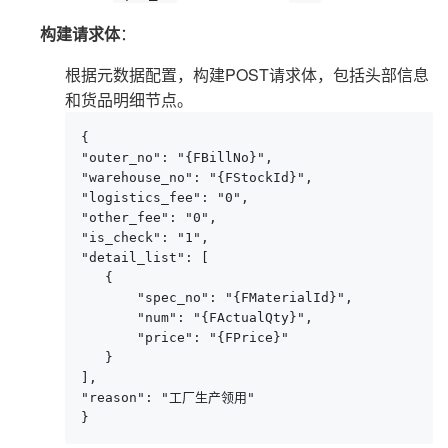
构建请求体
：
根据元数据配置，构建POST请求体，包括头部信息
和货品明细节点。
{

"outer_no": "{FBillNo}",

"warehouse_no": "{FStockId}",

"logistics_fee": "0",

"other_fee": "0",

"is_check": "1",

"detail_list": [

   {

       "spec_no": "{FMaterialId}",

       "num": "{FActualQty}",

       "price": "{FPrice}"

   }

],

"reason": "工厂生产领用"

}