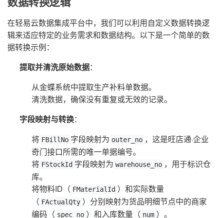
数据转换逻辑
在轻易云数据集成平台中，我们可以利用自定义数据转换逻
辑来适应特定的业务需求和数据结构。以下是一个简单的数
据转换示例：
提取并清洗原始数据
：
从金蝶系统中提取生产补料单数据。
清洗数据，确保没有重复或无效的记录。
字段映射与转换
：
将
字段映射为
，这是旺店通·企业
FBillNo
outer_no
奇门接口所需的唯一单据编号。
将
字段映射为
，用于标识仓
FStockId
warehouse_no
库。
将物料ID（
）和实际数量
FMaterialId
（
）分别映射为货品明细节点中的商家
FActualQty
编码（
）和入库数量（
）。
spec_no
num