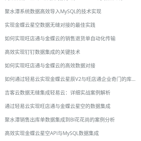
聚水潭系统数据高效导入MySQL的技术实现
实现金蝶云星空数据无缝对接的最佳实践
如何实现旺店通与金蝶云的销售退货单自动化传输
高效实现钉钉数据集成的关键技术
如何实现旺店通与金蝶云的高效数据对接
如何通过轻易云实现金蝶云星辰V2与旺店通企业奇门的库存同步
吉客云数据无缝集成轻易云：详细实战案例解析
通过轻易云实现旺店通与金蝶云星空的数据集成
聚水潭销售出库单数据集成到BI花花尚的案例分析
高效实现金蝶云星空API与MySQL数据集成