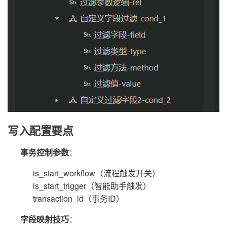
写入配置要点
事务控制参数
：
is_start_workflow（流程触发开关）
is_start_trigger（智能助手触发）
transaction_id（事务ID）
字段映射技巧
：