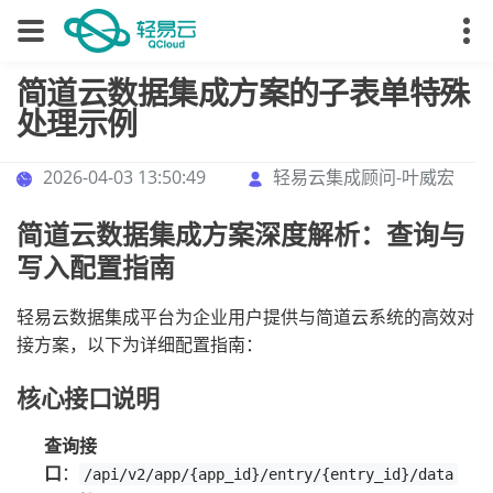
简道云数据集成方案的子表单特殊
处理示例
2026-04-03 13:50:49
轻易云集成顾问-叶威宏
简道云数据集成方案深度解析：查询与
写入配置指南
轻易云数据集成平台为企业用户提供与简道云系统的高效对
接方案，以下为详细配置指南：
核心接口说明
查询接
口
：
/api/v2/app/{app_id}/entry/{entry_id}/data