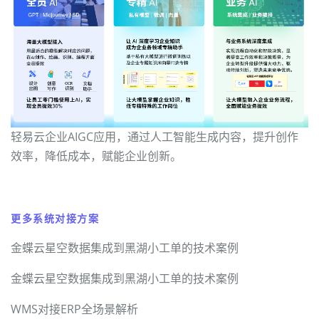
轻易云企业AIGC应用，通过人工智能生成内容，提升创作
效率，降低成本，赋能企业创新。
更多系统对接方案
金蝶云星空数据集成到黑湖小工单的技术案例
金蝶云星空数据集成到黑湖小工单的技术案例
WMS对接ERP全场景解析