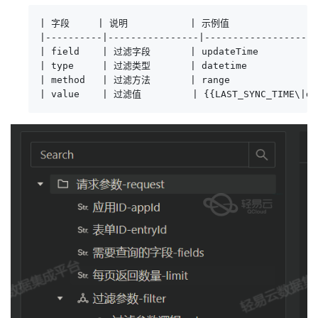
| 字段     | 说明           | 示例值                
|----------|----------------|--------------------
| field    | 过滤字段       | updateTime          
| type     | 过滤类型       | datetime            
| method   | 过滤方法       | range               
| value    | 过滤值         | {{LAST_SYNC_TIME\|d