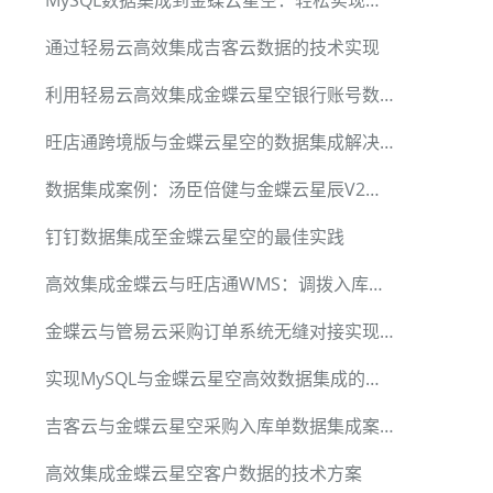
通过轻易云高效集成吉客云数据的技术实现
利用轻易云高效集成金蝶云星空银行账号数据
旺店通跨境版与金蝶云星空的数据集成解决方案
数据集成案例：汤臣倍健与金蝶云星辰V2的采购入库同步
钉钉数据集成至金蝶云星空的最佳实践
高效集成金蝶云与旺店通WMS：调拨入库到其他入库单
金蝶云与管易云采购订单系统无缝对接实现高效管理
实现MySQL与金蝶云星空高效数据集成的最佳实践
吉客云与金蝶云星空采购入库单数据集成案例
高效集成金蝶云星空客户数据的技术方案