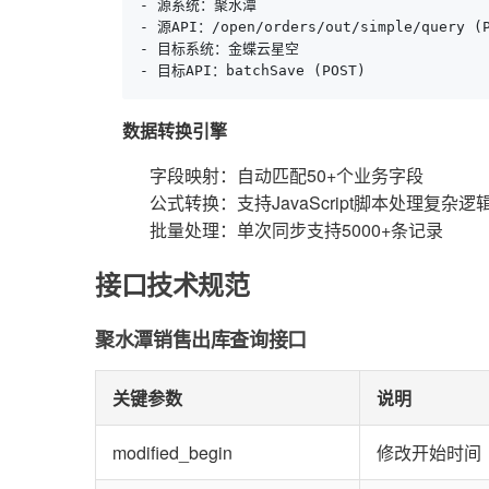
- 源系统：聚水潭

- 源API：/open/orders/out/simple/query (P
- 目标系统：金蝶云星空  

- 目标API：batchSave (POST)
数据转换引擎
字段映射：自动匹配50+个业务字段
公式转换：支持JavaScript脚本处理复杂逻
批量处理：单次同步支持5000+条记录
接口技术规范
聚水潭销售出库查询接口
关键参数
说明
modified_begin
修改开始时间