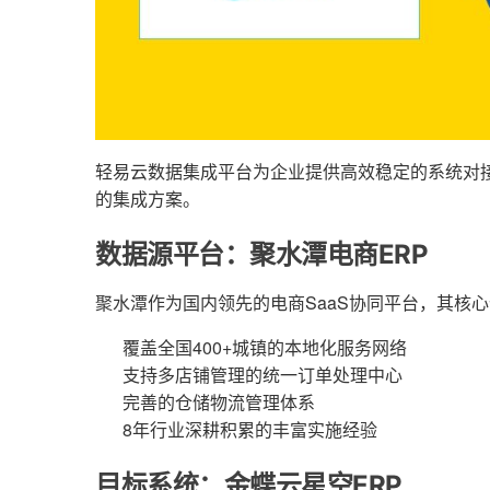
轻易云数据集成平台为企业提供高效稳定的系统对
的集成方案。
数据源平台：聚水潭电商ERP
聚水潭作为国内领先的电商SaaS协同平台，其核
覆盖全国400+城镇的本地化服务网络
支持多店铺管理的统一订单处理中心
完善的仓储物流管理体系
8年行业深耕积累的丰富实施经验
目标系统：金蝶云星空ERP