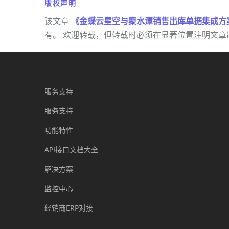
版权声明
该文章
《金蝶云星空与聚水潭销售出库单据集成方
有。 欢迎转载，但转载时必须在显著位置注明文
服务支持
服务支持
功能特性
API接口文档大全
解决方案
监控中心
经销商ERP对接