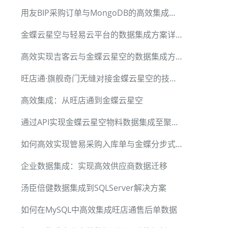
用友BIP采购订单与MongoDB的高效集成方法
金蝶云星空与轻易云平台的数据集成方案详解
高效实现吉客云与金蝶云星空的数据集成方法
旺店通·旗舰奇门无缝对接金蝶云星空的技术实现
高效集成：从旺店通到金蝶云星空
通过API实现金蝶云星空物料数据集成至聚水潭解决方案
如何高效实现管易采购入库单与金蝶分步式调入单的数据对接？
企业数据集成：实现高效供应商数据迁移
汤臣倍健数据集成到SQLServer解决方案
如何在MySQL中高效集成旺店通售后单数据