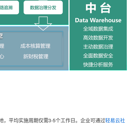
地，平均实施周期仅需3-5个工作日。企业可通过
轻易云社