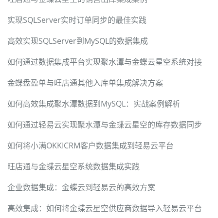
实现SQLServer实时订单同步的最佳实践
高效实现SQLServer到MySQL的数据集成
如何通过数据集成平台实现聚水潭与金蝶云星空系统对接
金蝶盘盈单与旺店通其他入库单集成解决方案
如何高效集成聚水潭数据到MySQL：实战案例解析
如何通过轻易云实现聚水潭与金蝶云星空的库存数据同步
如何将小满OKKICRM客户数据集成到轻易云平台
旺店通与金蝶云星空系统数据集成实践
企业数据集成：金蝶云到轻易云的高效方案
高效集成：如何将金蝶云星空供应商数据导入轻易云平台